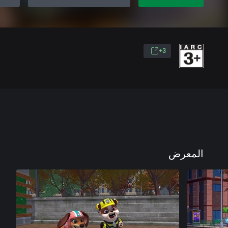
3+
المعرض