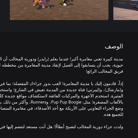
الوصف
مدينة كبيرة تعني مغامرة أكبر! عندما يعلم (رايدر) ودورية المخالب أن 
حيوية، يجب أن يتسابقوا إلى العمل لإنقاذ مدينة المغامرة من مخططه الأ
إذاً، قادمون إليك يا مدينة المغامرة! العب بدور جراءك المفضلة؛ بما 
و(مارشال)، و(ليبرتي) فتاة جديدة من المدينة تعيش في الشارع؛ واستخدم
المثيرة. استخدم الأجهزة والمركبات الفائقة لاستكشاف مواقع جديدة كليّ
بالألعاب المصغرة؛ مثل: up Boogie
وضع الجراء التعاوني على الأريكة مع أحد الأصدقاء، في مغامرة المنصات ث
ولدت جراء دورية المخالب لتصبح أبطالًا؛ هل أنت مستعد لتنضم إليها ف