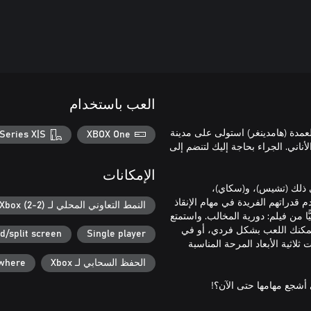
العب باستخدام
العمدة (هامدينغر) استولى على مدينة
Series X|S
XBOX One
ناني. الجراء بحاجة إليك لتنضم إلى
الإمكانات
في ذلك (تشيس)، و(سكاي)،
 قدراتهم الفريدة في مهام الإنقاذ
النمط التعاوني المحلي لـ Xbox (2-2)
ًا من فيلم: دورية المخالب. واستمتع
Pup P، وRunners، وأكثر من ذلك. يمكنك اللعب بشكل فردي، أو في
d/split screen
Single player
لاثية الأبعاد المرحة المناسبة
الحفظ السحابي لـ Xbox
ywhere
ي أشجع مهامها حتى الآن؟!