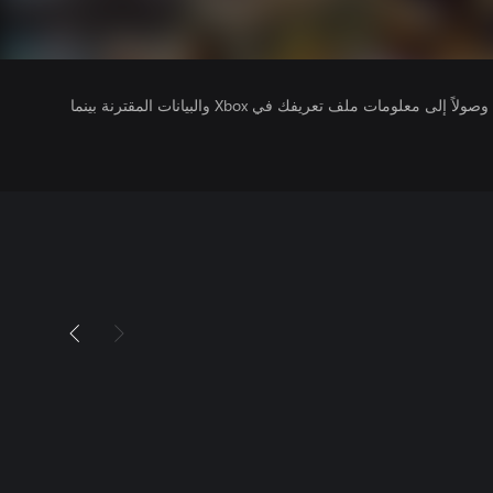
يتلقى ناشرو الألعاب التي تقوم بتشغيلها وصولاً إلى معلومات ملف تعريفك في Xbox والبيانات المقترنة بينما