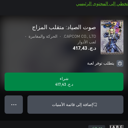
تخطي إلى المحتوى الرئيسي
صوت الصياد: متقلب المزاج
CAPCOM CO., LTD.
•
الحركة والمغامرة
•
لعب الأدوار
د.ج.‏ 417,43
يتطلب توفر لعبة
شراء
د.ج.‏ 417,43
إضافة إلى قائمة الأمنيات
● ● ●