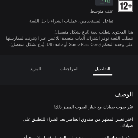
12+
عنف متوسط
تفاعل المستخدمين، عمليات الشراء داخل اللعبة
هذا المحتوى يتطلب لعبة (تُباع بشكل منفصل).
تتطلب اللعبة توفر اشتراك ألعاب متعددة اللاعبين عبر الإنترنت لممارستها
على وحدة التحكم (Game Pass Core أو Ultimate، يُباع بشكل منفصل).
التفاصيل
المراجعات
المزيد
الوصف
اختر تغيير المظهر من صندوق العناصر بعد الشراء للتطبيق على
ملاحظة: ذلك العنصر من مستحضرات التجميل فقط ولا يمنح أي