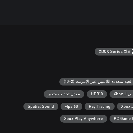
XBOX Series X|S
لعبة متعددة اللاعبين عبر الإنترنت (2-10)
ـ Xbox
HDR10
معدل تحديث متغير
X
Ray Tracing
60 fps+
Spatial Sound
Xbox Play Anywhere
PC Game 