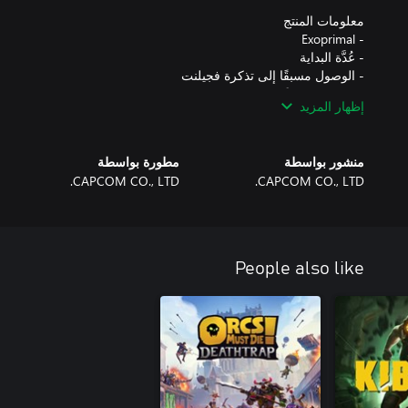
إظهار المزيد
منشور بواسطة
مطورة بواسطة
CAPCOM CO., LTD.
CAPCOM CO., LTD.
حتى إن كان مدير مجموعة العائلة سيشتري العنصر الإضافي، فإن المحتو
People also like
ملحوظة: يمكن شراء الوصول إلى التذاكر مسبقًا حتى في حالة إذا قمت بف
حال كنت تستوفي بالفعل شروط فتحها. يُرجى توخي الحذر وعدم شراء