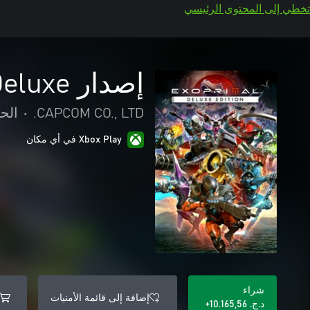
تخطي إلى المحتوى الرئيسي
إصدار Deluxe من Exoprimal
CAPCOM CO., LTD.
•
الح
Xbox Play في أي مكان
شراء
إضافة إلى قائمة الأمنيات
د.ج.‏ 10.165,56+