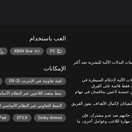
العب باستخدام
XBOX One
PC
تقنيات البدلات الآلية للبشرية ضد أكثر
الإمكانات
دلات الآلية لإحكام السيطرة في
لعبة تعاونية عبر الإنترنت (2-10)
ن خمسة لاعبين يتنافسان في مهام
نمط متعدد اللاعبين عبر النظام الأساسي ل
يفياثان لإكمال الأهداف. يفوز الفريق
النمط التعاوني عبر النظام الأساسي لـ box
لى جانبهم ضد عدو مشترك، فإن
Pad
DTS:X
Dolby Atmos
مهارة اللاعب وعوامل أخرى، ما