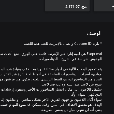
د.ج.‏ 2.171,97
الوصف
Exoprimal هي لعبة إثارة عبر الإنترنت قائمة على الفِرق، تضع أحدث 
يتم تجميع البدلات الآلية في أدوار مختلفة، ويقوم اللاعب بقيادة هذه الب
النجاة من الديناصورات، هو النمط الرئيسي للعبة، يتكون من فريقين م
سيُنقل اللاعبون إلى مكان انتشار الديناصورات الأخير ويتبعون إرشادات ل
سواء أكان اللاعبون يواجهون الفريق الآخر بشكل مباشر، أو يقاتلون إ
الهدف هو تحقيق الأهداف في أسرع وقت ممكن. قد تتنوع المهام حسب 