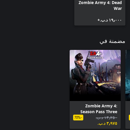
Zombie Army 4: Dead
War
١٩٫٠٠٠ د.ب.‏+
مضمنة في
Zombie Army 4:
Season Pass Three
١٣٫٢٥٠ د.ب.‏
-70%
٣٫٩٧٥ د.ب.‏