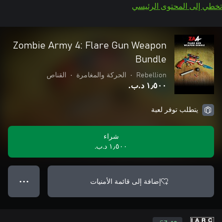
تخطي إلى المحتوى الرئيسي
Zombie Army 4: Flare Gun Weapon
Bundle
Rebellion
•
الحركة والمغامرة
•
القناص
١٫٥٠٠ د.ب.‏
يتطلب توفر لعبة
شراء
١٫٥٠٠ د.ب.‏
إضافة إلى قائمة الأمنيات
● ● ●