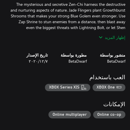
The mysterious and secretive Zen-Chi harness the destructive
and nurturing aspects of nature. Jade Flingers plant Growthburst
Shrooms that makes your strong Blue Golem even stronger. Use
Zap Shrine to stun enemies from a distance, then blast away
even the biggest threats with Lightning Bolt, or let Shen
Stormstrike deal with them with his lightning attack that
إظهار المزيد
With this Faction Box, you have the perfect kit to become a Zen-
Chi Master!
منشور بواسطة
مطورة بواسطة
تاريخ الإصدار
BetaDwarf
BetaDwarf
٧‏/١٢‏/٢٠٢٠
العب باستخدام
XBOX Series X|S
XBOX One
الإمكانات
Online multiplayer
Online co-op