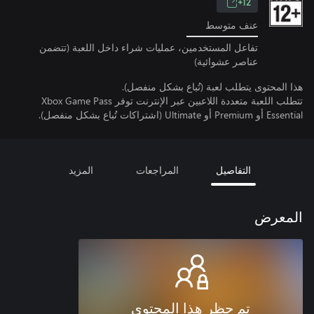
12+
عنف متوسط
تفاعل المستخدمين، عمليات شراء داخل اللعبة (تتضمن
عناصر عشوائية)
هذا المحتوى يتطلب لعبة (تُباع بشكل منفصل).
تتطلب اللعبة متعددة اللاعبين عبر الإنترنت توفر Xbox Game Pass
Essential أو Premium أو Ultimate (اشتراكات تُباع بشكل منفصل).
التفاصيل
المراجعات
المزيد
المعرض
تم حظر هذا المحتوى