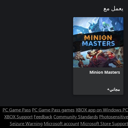
يعمل مع
Minion Masters
مجاني+
PC Game Pass
PC Game Pass games
XBOX app on Windows PC
XBOX Support
Feedback
Community Standards
Photosensitive
Seizure Warning
Microsoft account
Microsoft Store Support