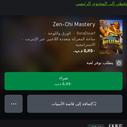
تخطي إلى المحتوى الرئيسي
Zen-Chi Mastery
BetaDwarf
•
الورق واللوحة
•
ساحة المعركة متعددة اللاعبين عبر الإنترنت
•
الاستراتيجية
٥٫٧٥٠ د.ب.‏
يتطلب توفر لعبة
شراء
٥٫٧٥٠ د.ب.‏
إضافة إلى قائمة الأمنيات
● ● ●