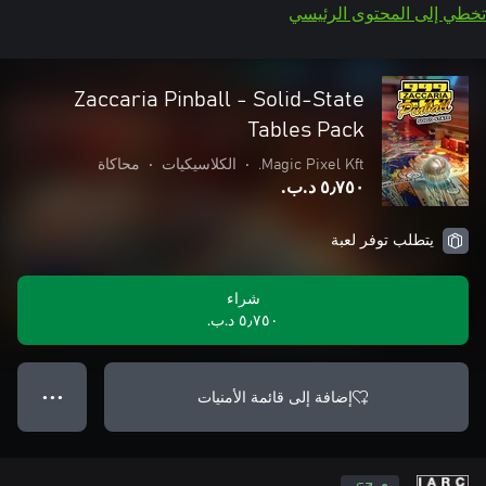
تخطي إلى المحتوى الرئيسي
Zaccaria Pinball - Solid-State
Tables Pack
Magic Pixel Kft.
•
الكلاسيكيات
•
محاكاة
٥٫٧٥٠ د.ب.‏
يتطلب توفر لعبة
شراء
٥٫٧٥٠ د.ب.‏
إضافة إلى قائمة الأمنيات
● ● ●