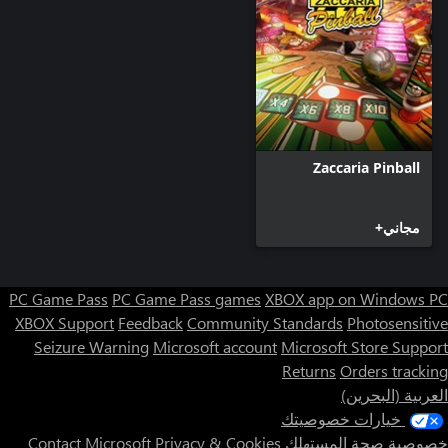
Zaccaria Pinball
مجاني+
PC Game Pass
PC Game Pass games
XBOX app on Windows PC
XBOX Support
Feedback
Community Standards
Photosensitive
Seizure Warning
Microsoft account
Microsoft Store Support
Returns
Orders tracking
العربية (البحرين)
خيارات خصوصيتك
خصوصية صحة المستهلك
Privacy & Cookies
Contact Microsoft