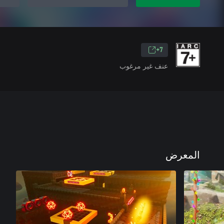
7+
عنف غير مرغوب
المعرض