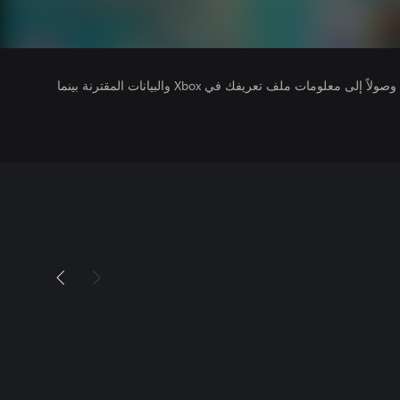
يتلقى ناشرو الألعاب التي تقوم بتشغيلها وصولاً إلى معلومات ملف تعريفك في Xbox والبيانات المقترنة بينما