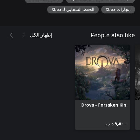
إذا كنت تكتشف للتو سلسة Wizardry الأسطورية، فإن Wizardry:
إنجازات Xbox
الحفظ السحابي لـ Xbox
Proving Grounds of the Mad Overlord هي نقطة انطلاق مثالية
للاعبين الجدد. سيحب قدامى المخضرمين في السلسلة الرسومات
والصوت الجديد الرائع والواجهة الانسيابية.
إظهار الكل
People also like
Drova - Forsaken Kin
٩٫٥٠٠ د.ب.‏