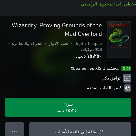
تخطي إلى المحتوى الرئيسي
Wizardry: Proving Grounds of the
Mad Overlord
Digital Eclipse
•
لعب الأدوار
•
الحركة والمغامرة
•
الكلاسيكيات
١٥٫٢٥٠ د.ب.‏
محسّنة لـ Xbox Series X|S
توافق ذكي
6 من اللغات المدعمة
شراء
١٥٫٢٥٠ د.ب.‏
إضافة إلى قائمة الأمنيات
● ● ●