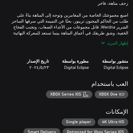
اصنع مجموعتك الخاصة من المغامرين وتوجه إلى المتاهة بناءً على
طلب من الحاكم المجنون تريبور، بحثًا عن التميمة التي سرقها الساحر
الشرير Werdna. قاتل مجموعات من الأعداء الصعاب، وتجنب الفخاخ
الخفية، وشق طريقك في أعماق المتاهة بينما تستعد للمعركة النهائية:
إظهار المزيد
منشور بواسطة
مطورة بواسطة
تاريخ الإصدار
تم بناء Wizardry: Proving Grounds of the Mad Overlord مباشرة
Digital Eclipse
Digital Eclipse
٢٣‏/٥‏/٢٠٢٤
استنادًا إلى رمز اللعبة الأصلية لعام 1981. على الرغم من أنها تبدو
جديدة تمامًا، إلا أن اللعبة الأصلية هي الأساس. يمكنك حتى عرض
العب باستخدام
XBOX Series X|S
XBOX One
في حين أن الصعوبة المعروفة للأعداء لم تتغير، فقد تمت إضافة
تحسينات في جودة الحياة في كل مجال. تم تحسين إدارة الفريق
الإمكانات
Single player
4K Ultra HD
Smart Delivery
Optimized for Xbox Series X|S