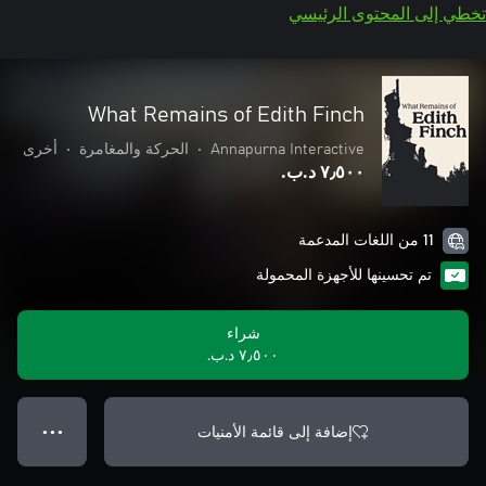
تخطي إلى المحتوى الرئيسي
What Remains of Edith Finch
Annapurna Interactive
•
الحركة والمغامرة
•
أخرى
٧٫٥٠٠ د.ب.‏
11 من اللغات المدعمة
تم تحسينها للأجهزة المحمولة
شراء
٧٫٥٠٠ د.ب.‏
إضافة إلى قائمة الأمنيات
● ● ●