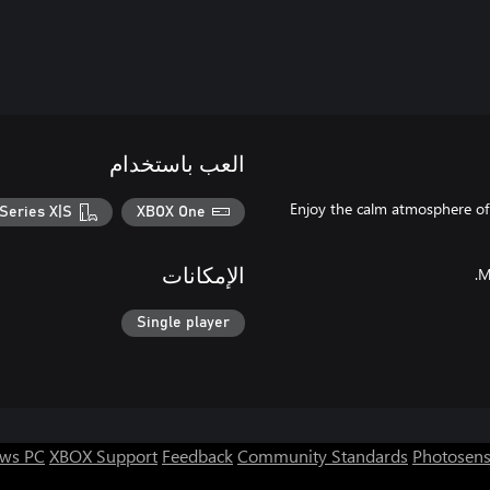
العب باستخدام
Enjoy the calm atmosphere of 
Series X|S
XBOX One
M
الإمكانات
Single player
ws PC
XBOX Support
Feedback
Community Standards
Photosens