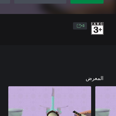
3+
المعرض