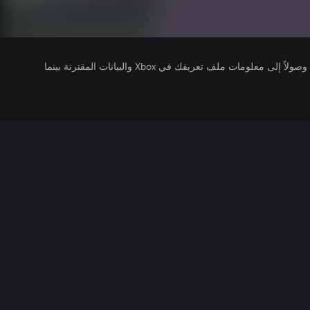
يتلقى ناشرو الألعاب التي تقوم بتشغيلها وصولاً إلى معلومات ملف تعريفك في Xbox والبيانات المقترنة بينما