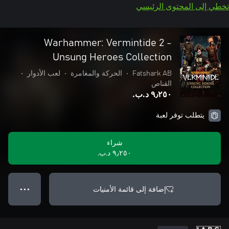
تخطي إلى المحتوى الرئيسي
Warhammer: Vermintide 2 -
Unsung Heroes Collection
Fatshark AB
•
الحركة والمغامرة
•
لعب الأدوار
•
القناص
٩٫٢٥٠ د.ب.‏
يتطلب توفر لعبة
شراء
٩٫٢٥٠ د.ب.‏
إضافة إلى قائمة الأمنيات
● ● ●