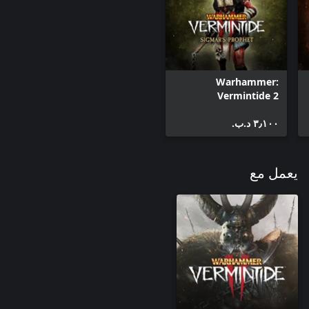
Warhammer:
Vermintide 2
Cosmetic - Sigmar's
٣٫١٠٠ د.ب.‏
Prophet
يعمل مع