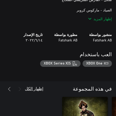
إظهار المزيد
منشور بواسطة
مطورة بواسطة
تاريخ الإصدار
Fatshark AB
Fatshark AB
١٤‏/٦‏/٢٠٢٢
العب باستخدام
شكل - أردية الباحث
XBOX Series X|S
XBOX One
إظهار الكل
في هذه المجموعة