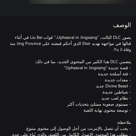
الوصف
يصور DLC الثالث، "Upheaval in Jingxiang،" قوات Liu Bei في أثناء
قتالها في مواجهة تهديد Elixir الذي أحكم قبضته على Jing Province منذ
- يتطلب هذا المحتوى الإصدار الكامل من اللعبة، والذي يُباع على حدة.