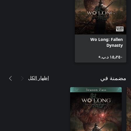
Wo Long: Fallen
Dynasty
١٥٫٢٥٠ د.ب.‏+
إظهار الكل
مضمنة في