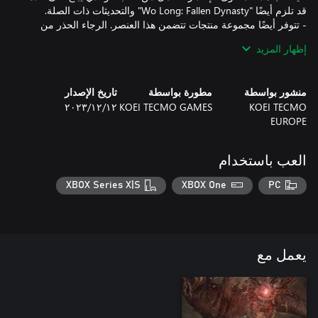
- تتوفر أيضًا مجموعة منتجات تتضمن هذا العنصر. الرجاء الحذر من
إظهار المزيد
- الرجاء زيارة الموقع الرسمي لمعرفة مواعيد الإصدار وتفاصيل
منشور بواسطة
مطورة بواسطة
تاريخ الإصدار
- قد يكون إكمال اللعبة الأساسية ضروريًا من أجل الوصول إلى بعض
KOEI TECMO
KOEI TECMO GAMES
١٢‏/١٢‏/٢٠٢٣
EUROPE
ملاحظة: من أجل الاستمتاع بميزة اللعب الجماعي على الإنترنت، يجب
أن تكون لديك عضوية في Game Pass Core (اشتراك مدفوع).
العب باستخدام
XBOX Series X|S
XBOX One
PC
يعمل مع