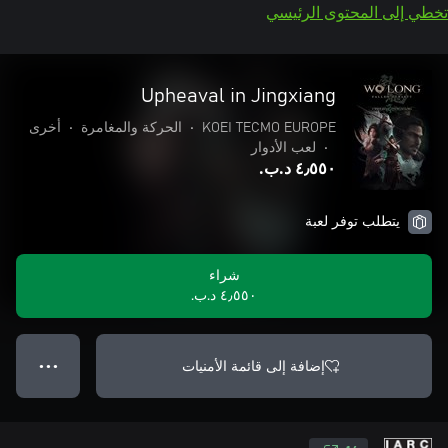
تخطي إلى المحتوى الرئيسي
Upheaval in Jingxiang
KOEI TECMO EUROPE
•
الحركة والمغامرة
•
أخرى
•
لعب الأدوار
٤٫٥٥٠ د.ب.‏
يتطلب توفر لعبة
شراء
٤٫٥٥٠ د.ب.‏
إضافة إلى قائمة الأمنيات
● ● ●