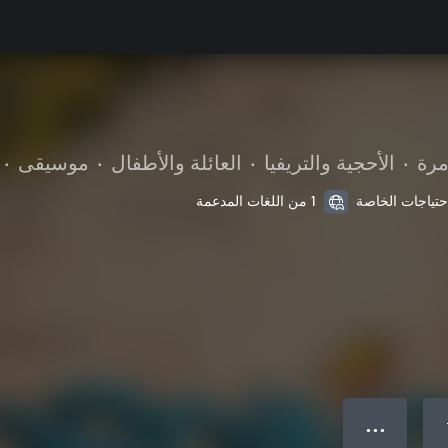
مرة
•
الأحجية والتريفيا
•
العائلة والأطفال
•
موسيقى
•
1 من اللغات المدعمة
● ● ●