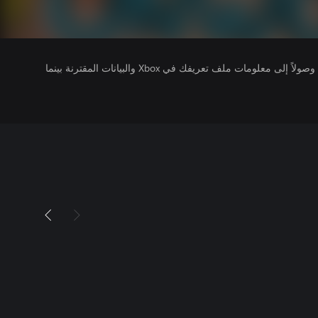
يتلقى ناشرو الألعاب التي تقوم بتشغيلها وصولاً إلى معلومات ملف تعريفك في Xbox والبيانات المقترنة بينما