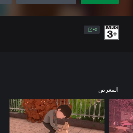
3+
المعرض