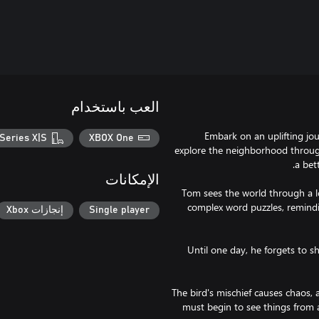
العب باستخدام
Embark on an uplifting jo
Series X|S
XBOX One
explore the neighborhood throug
الإمكانات
Tom sees the world through a l
complex word puzzles, remindin
Single player
إنجازات Xbox
Until one day, he forgets to sh
The bird's mischief causes chaos,
must begin to see things from a