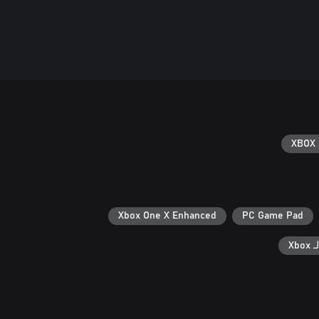
XBOX 
Xbox One X Enhanced
PC Game Pad
Xb