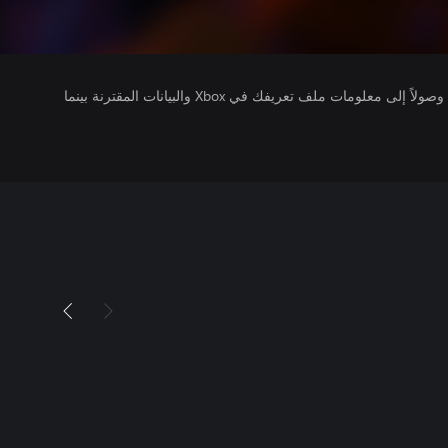
يتلقى ناشرو الألعاب التي تقوم بتشغيلها وصولاً إلى معلومات ملف تعريفك في Xbox والبيانات المقترنة بينما