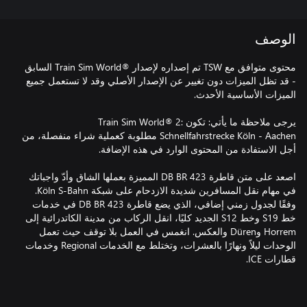
الوصف
محتوى متوافق مع TSW تم إصداره لإصدار ®Train Sim World السابق
- قد تظل الميزات دون تغيير عن الإصدار الأصلي وقد لا تستعمل جميع
يرجى ملاحظة ما يأتي: تكون Train Sim World® 2:
Schnellfahrstrecke Köln - Aachen مطلوبة كعملية شراء منفصلة، من
اصعد على متن قاطرة DB BR 423 المميزة بعملها الشاق وأدّ واجباتك
في مهام نقل المسافرين شديدة الازدحام على شبكة Köln S-Bahn.
وفقًا لجدول زمني إضافي، الذي يضع قاطرة DB BR 423 في خدمات
خط S19 وخط S12 الجديد كليًا، انقل الركاب من مدينة الكاتدرائية إلى
Horrem وDüren والعكس. انغمس في العمل بلا توقف حيث تعمل
الوحدات ليلاً ونهارًا بالعشرات، وتختلط مع الخدمات Regional وخدمات