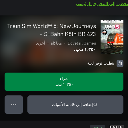
تخطي إلى المحتوى الرئيسي
Train Sim World® 5: New Journeys
- S-Bahn Köln BR 423
Dovetail Games
•
محاكاة
•
أخرى
١٫٣٥٠ د.ب.‏
يتطلب توفر لعبة
شراء
١٫٣٥٠ د.ب.‏
إضافة إلى قائمة الأمنيات
● ● ●