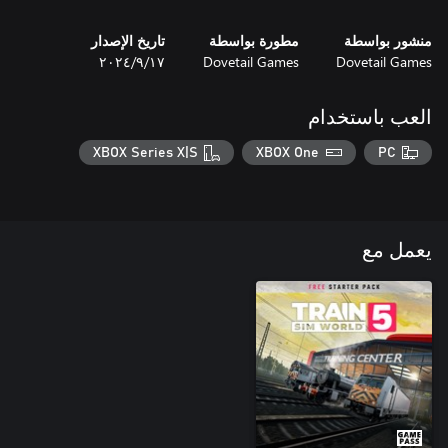
منشور بواسطة
مطورة بواسطة
تاريخ الإصدار
Dovetail Games
Dovetail Games
١٧‏/٩‏/٢٠٢٤
العب باستخدام
XBOX Series X|S
XBOX One
PC
يعمل مع