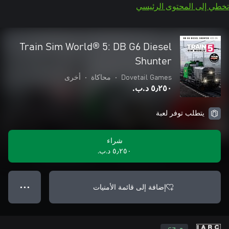
تخطي إلى المحتوى الرئيسي
Train Sim World® 5: DB G6 Diesel
Shunter
Dovetail Games
•
محاكاة
•
أخرى
٥٫٢٥٠ د.ب.‏
يتطلب توفر لعبة
شراء
٥٫٢٥٠ د.ب.‏
إضافة إلى قائمة الأمنيات
● ● ●