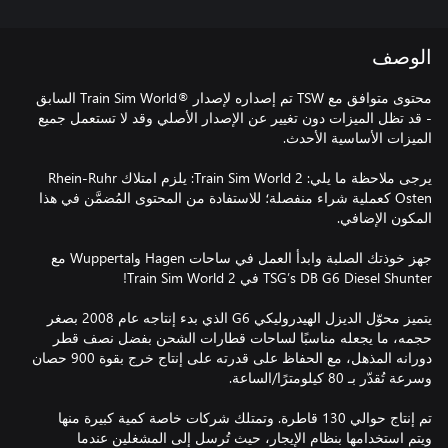
الوصف
محتوى متوافق مع TSW تم إصداره لإصدار ®Train Sim World السابق
- قد تظل الميزات دون تغيير عن الإصدار الأصلي وقد لا تستعمل جميع
يرجى ملاحظة ما يلي: Train Sim World 2: يلزم امتلاك Rhein-Ruhr
Osten كعملية شراء منفصلة؛ للاستفادة من المحتوى المُضمَّن في هذا
جهز خوذتك الصلبة وابدأ العمل في ساحات Hagen وWuppertal مع
يتميز محوّل الديزل الهيدروليكي G6 الذي بدء إنتاجه عام 2008 بصغر
حجمه، ما يجعله مناسبًا لساحات قطارات الشحن بفضل نصف قطر
دورانه المذهل، مع الحفاظ على قدرته على إنتاج خرج بقوة 900 حصان
تم إنتاج حوالي 130 قاطرة. وتمتلك شركات خاصة كمية كبيرة منها
ويتم استخدامها بنظام الإيجار، حيث تُرسل إلى المشغلين عندما