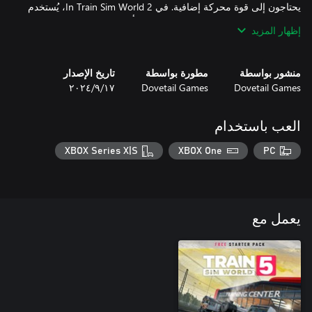
يحتاجون إلى قوة محركة إضافية. في In Train Sim World 2، يُستخدم
TSG’s G6 Shunter بصفته قاطرة DB يتم تأجيرها مباشرةً من جهة
إظهار المزيد
التصنيع وتؤدي وظائف تحويل معقدة على طريق Rhein-Ruhr Osten
المزدحم.
منشور بواسطة
مطورة بواسطة
تاريخ الإصدار
Dovetail Games
Dovetail Games
١٧‏/٩‏/٢٠٢٤
العب باستخدام
XBOX Series X|S
XBOX One
PC
يعمل مع