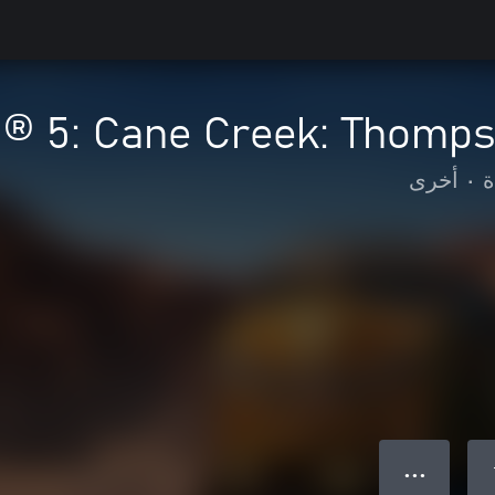
d® 5: Cane Creek: Thomps
ة
•
أخرى
● ● ●