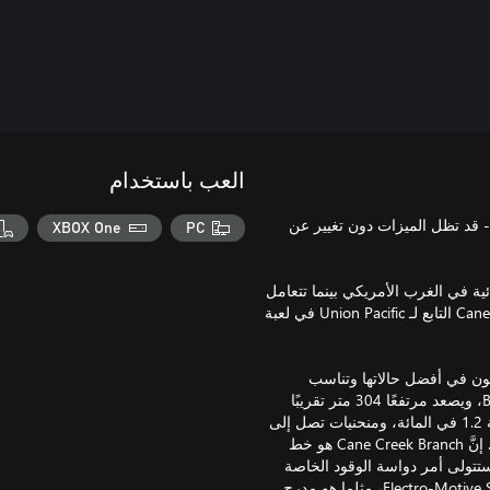
العب باستخدام
 تم إصداره لإصدار ®Train Sim World السابق - قد تظل الميزات دون تغيير عن
XBOX One
PC
ية في الغرب الأمريكي بينما تتعامل
مع حمولة ثقيلة ومنحدرات مرعبة مع مسار تقسيم Cane Creek Subdivision التابع لـ Union Pacific في لعبة
يدية أمريكية تكون في أفضل حالاتها وتناسب
القطارات الثقيلة والظروف الوعرة. يصل الخط من Potash إلى Brendel، ويصعد مرتفعًا 304 متر تقريبًا
فوق المنظر الجانبي "لقطار الملاهي" الذي يتميز بتدرجات متكرِّرة بنسبة 1.2 في المائة، ومنحنيات تصل إلى
6 درجات، وينطلق في رحلة عبر Bootlegger Tunnel بطول 2152 مترًا. إنَّ Cane Creek Branch هو خط
تتولى أمر دواسة الوقود الخاصة
بمحركي General Electric AC4400CW التابع لـ Union Pacific وElectro-Motive SD40-2، مثلما هو مدرج