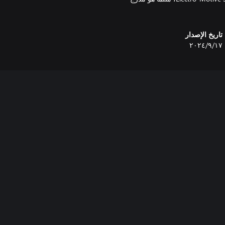
تاريخ الإصدار
١٧‏/٩‏/٢٠٢٤