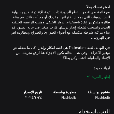
مع قائمة طويلة من القطع الجديدة ذات الثيمة الإنقاذية، لا يوجد نهاية
للسيناريوهات التي يمكنك اختراعها بمفردك أو مع أصدقائك. قم ببناء
طائرة هليكوبتر إنقاذ باستخدام الدوار الخلفي ومثبت الزعنفة الخلفية
الجديد واستجب لشعلة إنذار ترسلها قارب صغير في حالة الضيق. قم
ببناء مركبة شرطة مكتملة مع أضواء الطوارئ والصراخ ومطاردة لص
في النهاية، لعبة Trailmakers هي لعبة ابتكار وإبداع. كل ما نفعله هو
توفير الأجزاء - وفي هذه الحالة تكون الأجزاء هنا لرفع تجربتك من
إظهار المزيد
منشور بواسطة
مطورة بواسطة
تاريخ الإصدار
Flashbulb
Flashbulb
٢٤‏/٤‏/٢٠٢٤
العب باستخدام