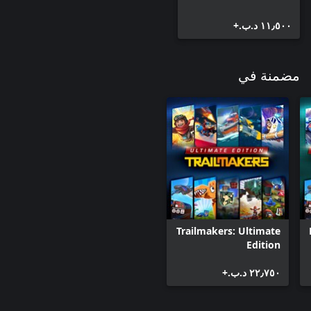
١١٫٥٠٠ د.ب.‏+
مضمنة في
Trailmakers: Ultimate
Edition
٢٢٫٧٥٠ د.ب.‏+