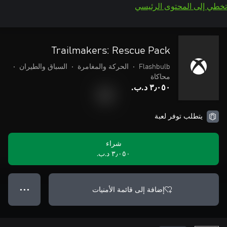
تخطي إلى المحتوى الرئيسي
Trailmakers: Rescue Pack
Flashbulb
•
الحركة والمغامرة
•
السباق والطيران
•
محاكاة
٣٫٠٥٠ د.ب.‏
يتطلب توفر لعبة
شراء
٣٫٠٥٠ د.ب.‏
إضافة إلى قائمة الأمنيات
● ● ●