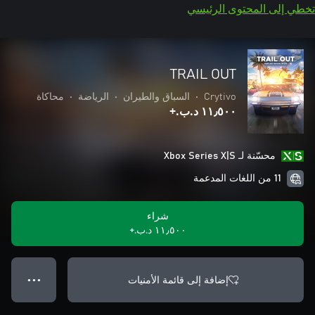
تخطي إلى المحتوى الرئيسي
TRAIL OUT
Crytivo
•
السباق والطيران
•
الرياضة
•
محاكاة
١١٫٥٠٠ د.ب.‏+
محسّنة لـ Xbox Series X|S
11 من اللغات المدعمة
شراء
١١٫٥٠٠ د.ب.‏+
إضافة إلى قائمة الأمنيات
● ● ●