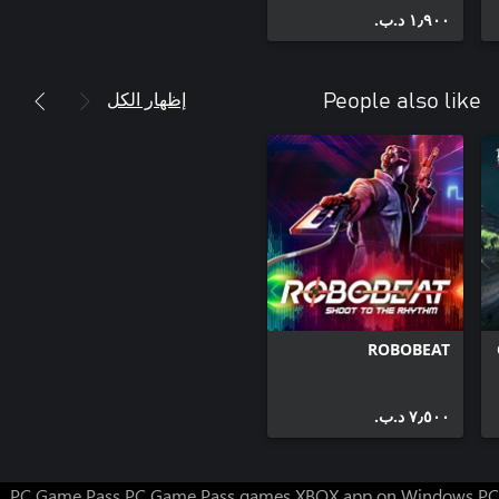
١٫٩٠٠ د.ب.‏
إظهار الكل
People also like
ROBOBEAT
٧٫٥٠٠ د.ب.‏
PC Game Pass
PC Game Pass games
XBOX app on Windows PC