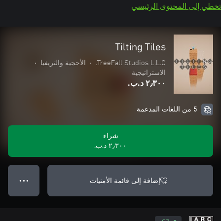
تخطي إلى المحتوى الرئيسي
Tilting Tiles
TreeFall Studios L.L.C.
•
الأحجية والتريفيا
•
الاستراتيجية
٢٫٣٠٠ د.ب.‏
5 من اللغات المدعمة
شراء
٢٫٣٠٠ د.ب.‏
إضافة إلى قائمة الأمنيات
● ● ●