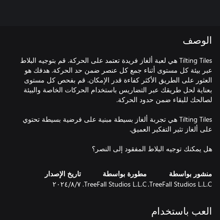
الوصف
Tilting Tiles هي لعبة ألغاز فريدة تعتمد على الحركة. قم بتوجيه البلاط
عبر بيئة كل مستوى أثناء جمع كل عنصر ضمن حد الحركة. هدفك هو
العثور على الطريق الأكثر كفاءة قدر الإمكان. قم بفحص كل مستوى
بعناية لحل طريقك عبر التضاريس باستخدام الحركات الخاصة والبيئة
Tilting Tiles هي تجربة ألغاز بسيطة مبنية على فرضية بسيطة تحتوي
هل يمكنك توجيه البلاط المفقود إلى النصر؟
منشور بواسطة
مطورة بواسطة
تاريخ الإصدار
TreeFall Studios L.L.C.
TreeFall Studios L.L.C.
٧‏/٨‏/٢٠٢٤
العب باستخدام