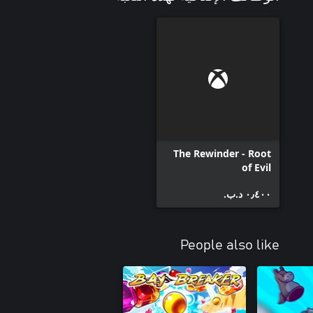
The Rewinder - Root
of Evil
٠٫٤٠٠ د.ب.‏
People also like