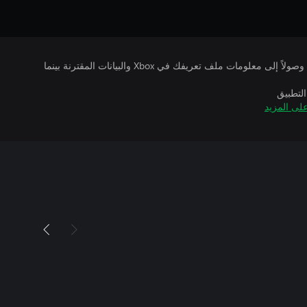
يتلقى ناشرو الألعاب التي تقوم بتشغيلها وصولاً إلى معلومات ملف تعريفك في Xbox والبيانات المقترنة بينما
التطبيق
لى المزيد