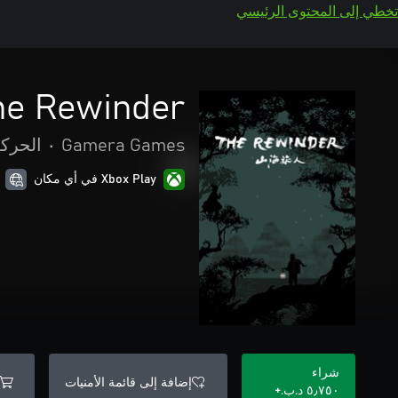
تخطي إلى المحتوى الرئيسي
he Rewinder
Gamera Games
•
الحركة
Xbox Play في أي مكان
شراء
إضافة إلى قائمة الأمنيات
٥٫٧٥٠ د.ب.‏+