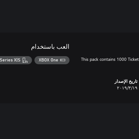
العب باستخدام
This pack contains 1000 Ticket
Series X|S
XBOX One
تاريخ الإصدار
١٩‏/٣‏/٢٠١٩