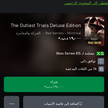
تخطي إلى المحتوى الرئيسي
The Outlast Trials Deluxe Edition
Red Barrels - Montreal
•
الحركة والمغامرة
١٩٫٠٠٠ د.ب.‏+
محسّنة لـ Xbox Series X|S
توافق ذكي
14 من اللغات المدعمة
شراء
١٩٫٠٠٠ د.ب.‏+
إضافة إلى قائمة الأمنيات
● ● ●