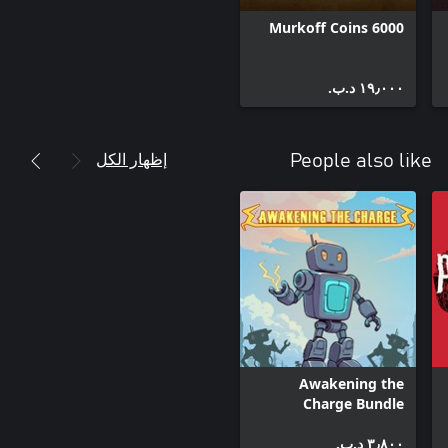
6000 Murkoff Coins
١٩٫٠٠٠ د.ب.‏
إظهار الكل
People also like
Awakening the
Charge Bundle
٣٫٨٠٠ د.ب.‏