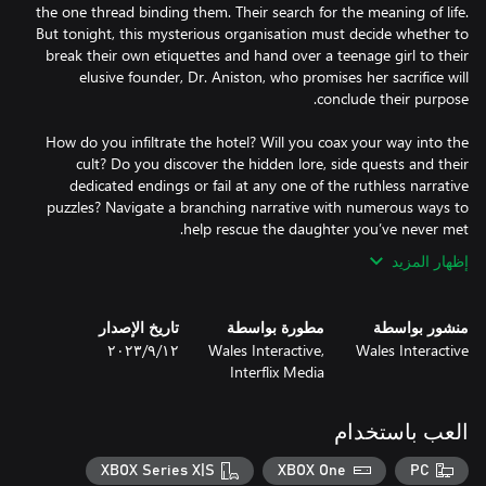
the one thread binding them. Their search for the meaning of life.
But tonight, this mysterious organisation must decide whether to
break their own etiquettes and hand over a teenage girl to their
elusive founder, Dr. Aniston, who promises her sacrifice will
How do you infiltrate the hotel? Will you coax your way into the
cult? Do you discover the hidden lore, side quests and their
dedicated endings or fail at any one of the ruthless narrative
puzzles? Navigate a branching narrative with numerous ways to
help rescue the daughter you’ve never met.
إظهار المزيد
منشور بواسطة
مطورة بواسطة
تاريخ الإصدار
Wales Interactive
Wales Interactive,
١٢‏/٩‏/٢٠٢٣
Interflix Media
العب باستخدام
XBOX Series X|S
XBOX One
PC