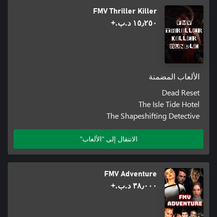
FMV Thriller Killer
١٥٫٢٥٠ د.ب.‏+
الألعاب المضمنة
Dead Reset
The Isle Tide Hotel
The Shapeshifting Detective
الانتقال إلى "الألعاب"
FMV Adventure
٣٨٫٠٠٠ د.ب.‏+