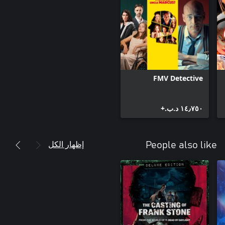
FMV Detective
١٤٫٧٥٠ د.ب.‏+
إظهار الكل
People also like