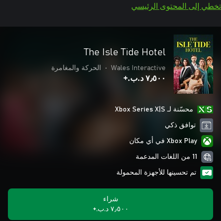
تخطي إلى المحتوى الرئيسي
The Isle Tide Hotel
Wales Interactive
•
الحركة والمغامرة
٧٫٥٠٠ د.ب.‏+
محسّنة لـ Xbox Series X|S
توافق ذكي
Xbox Play في أي مكان
11 من اللغات المدعمة
تم تحسينها للأجهزة المحمولة
شراء
٧٫٥٠٠ د.ب.‏+