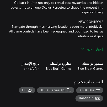
Go back in time not only to reveal past mysteries and hidden
objects – use unique Oculus Perpetua to shape the present in a
Navigate through mesmerizing locations even more intuitively.
All game controls have been redesigned and optimized to feel as
إظهار المزيد
A pleasure for all senses: the whole story is now fully narrated.
منشور بواسطة
مطورة بواسطة
تاريخ الإصدار
Blue Brain Games
Blue Brain Games
٣٠‏/٥‏/٢٠٢٤
Including the one showing Leonardo da Vinci's creation of the
famous The Last Supper.
العب باستخدام
PC
XBOX Series X|S
XBOX One
Handheld