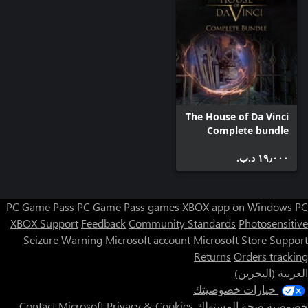
The House of Da Vinci
Complete bundle
١٩٫٠٠٠ د.ب.‏
PC Game Pass
PC Game Pass games
XBOX app on Windows PC
XBOX Support
Feedback
Community Standards
Photosensitive
Seizure Warning
Microsoft account
Microsoft Store Support
Returns
Orders tracking
العربية (البحرين)
خيارات خصوصيتك
خصوصية صحة المستهلك
Privacy & Cookies
Contact Microsoft