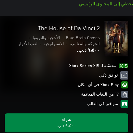
تخطي إلى المحتوى الرئيسي
The House of Da Vinci 2
Blue Brain Games
•
الأحجية والتريفيا
•
الحركة والمغامرة
•
الاستراتيجية
•
لعب الأدوار
٩٫٥٠٠ د.ب.‏
محسّنة لـ Xbox Series X|S
توافق ذكي
Xbox Play في أي مكان
17 من اللغات المدعمة
متوافق في الغالب
شراء
٩٫٥٠٠ د.ب.‏