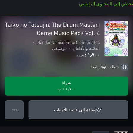
تخطي إلى المحتوى الرئيسي
Taiko no Tatsujin: The Drum Master!
Game Music Pack Vol. 4
•
Bandai Namco Entertainment Inc.
العائلة والأطفال
•
موسيقى
١٫٧٠٠ د.ب.‏
يتطلب توفر لعبة
شراء
١٫٧٠٠ د.ب.‏
إضافة إلى قائمة الأمنيات
● ● ●