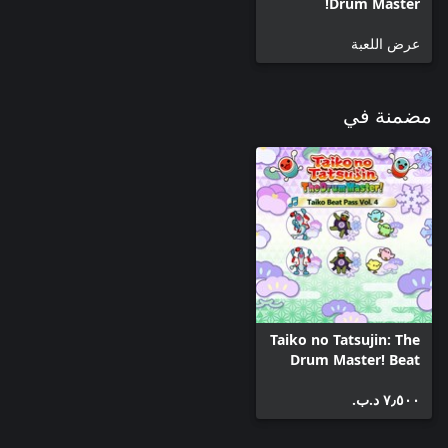
Drum Master!
عرض اللعبة
مضمنة في
Taiko no Tatsujin: The
Drum Master! Beat
Pass Vol. 4
٧٫٥٠٠ د.ب.‏