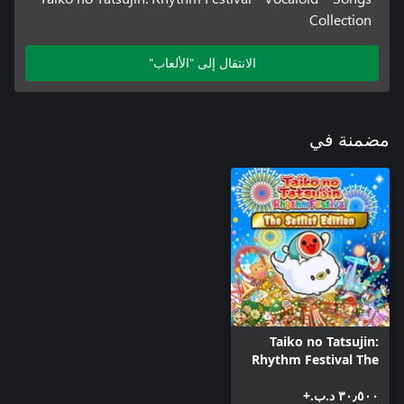
Collection
الانتقال إلى "الألعاب"
مضمنة في
Taiko no Tatsujin:
Rhythm Festival The
Setlist Edition
٣٠٫٥٠٠ د.ب.‏+