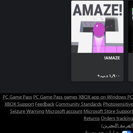
AMAZE!
١٫٩٠٠ د.ب.‏+
PC Game Pass
PC Game Pass games
XBOX app on Windows PC
XBOX Support
Feedback
Community Standards
Photosensitive
Seizure Warning
Microsoft account
Microsoft Store Support
Returns
Orders tracking
العربية (البحرين)
خيارات خصوصيتك