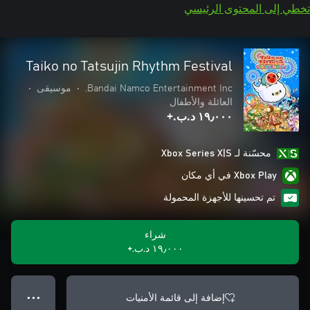
تخطي إلى المحتوى الرئيسي
Taiko no Tatsujin Rhythm Festival
Bandai Namco Entertainment Inc.
•
موسيقى
•
العائلة والأطفال
١٩٫٠٠٠ د.ب.‏+
محسّنة لـ Xbox Series X|S
Xbox Play في أي مكان
تم تحسينها للأجهزة المحمولة
شراء
١٩٫٠٠٠ د.ب.‏+
إضافة إلى قائمة الأمنيات
● ● ●