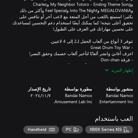
وMy Neighbor Totoro - Ending Theme Song وCharles
وMEGALOVANIA وInto The Night وFeel Special وأكثر من ذلك
بكثير! استمتع باللعب من أجل المتعة مع لاعب آخر أو تنافس على
تحقيق أعلى نتيجة! كما يمكنك أيضًا استخدام دعم التحسين لمساعدتك
إظهار المزيد
انضم إلى النينجا وتسابق مع ما يصل إلى 4 لاعبين آخرين! تغلب على
منشور بواسطة
مطورة بواسطة
تاريخ الإصدار
Bandai Namco
Bandai Namco
٧‏/١١‏/٢٠٢٤
Amusement Lab Inc.
Entertainment Inc.
العب باستخدام
العب بهدف الاستمتاع مع أصدقائك ولاعبين من حول العالم في وضع
Handheld
PC
XBOX Series X|S