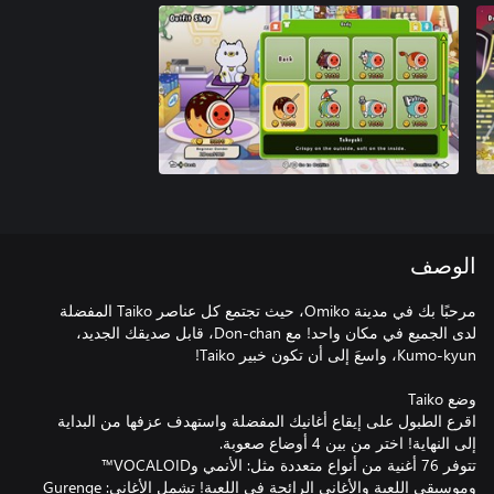
الوصف
مرحبًا بك في مدينة Omiko، حيث تجتمع كل عناصر Taiko المفضلة
لدى الجميع في مكان واحد! مع Don-chan، قابل صديقك الجديد،
اقرع الطبول على إيقاع أغانيك المفضلة واستهدف عزفها من البداية
تتوفر 76 أغنية من أنواع متعددة مثل: الأنمي وVOCALOID™
وموسيقى اللعبة والأغاني الرائجة في اللعبة! تشمل الأغاني: Gurenge