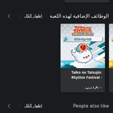
إظهار الكل
الوظائف الإضافية لهذه اللعبة
Taiko no Tatsujin:
Rhythm Festival -
2000s Pops Pack
١٫٩٠٠ د.ب.‏
إظهار الكل
People also like