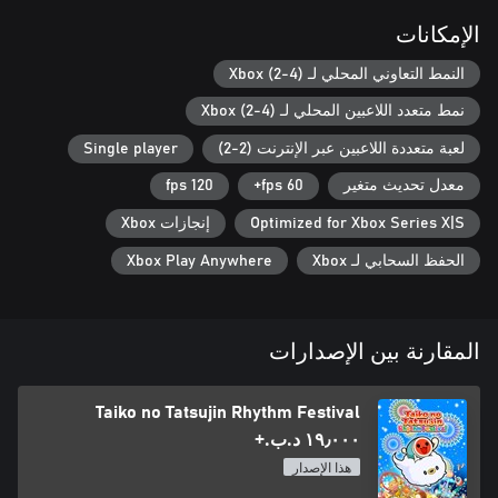
الإمكانات
النمط التعاوني المحلي لـ Xbox (2-4)
نمط متعدد اللاعبين المحلي لـ Xbox (2-4)
لعبة متعددة اللاعبين عبر الإنترنت (2-2)
Single player
*يمكن لعب وضع Taiko وGreat Drum Toy War بما يصل إلى لاعبَين.
فرقة Don-chan واركض! يمكن لعب Ninja Dojo بما يصل إلى 4
معدل تحديث متغير
60 fps+
120 fps
Optimized for Xbox Series X|S
إنجازات Xbox
*هذه اللعبة متوافقة مع وحدة تحكم Taiko no Tatsujin Drum
لـPlayStation®5 وPlayStation®4 وWindows® PC.
الحفظ السحابي لـ Xbox
Xbox Play Anywhere
المقارنة بين الإصدارات
Taiko no Tatsujin Rhythm Festival
١٩٫٠٠٠ د.ب.‏+
هذا الإصدار