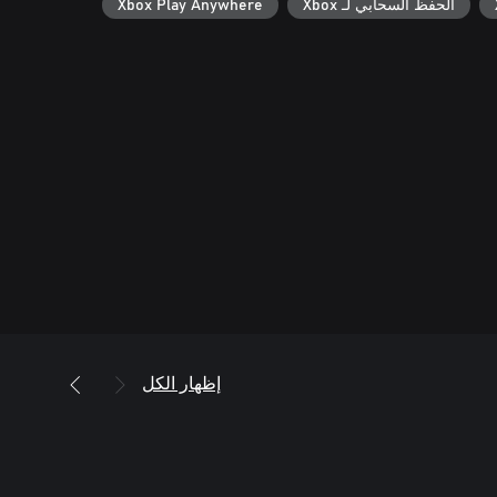
الحفظ السحابي لـ Xbox
Xbox Play Anywhere
إظهار الكل