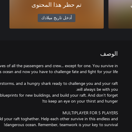
تم حظر هذا المحتوى
أدخل تاريخ ميلادك
الوصف
ives of all the passengers and crew... except for one. You survive in
erstorms, and a hungry shark ready to challenge you and your raft
blueprints for new buildings, and build your raft. And don't forget
d your raft toghether. Help each other survive in this endless and