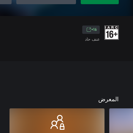
16+
عنف حاد
المعرض