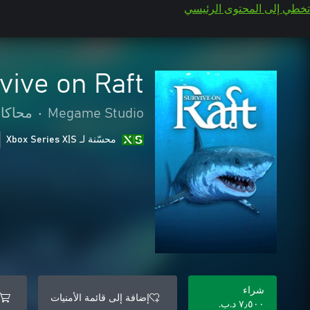
تخطي إلى المحتوى الرئيسي
vive on Raft
Megame Studio
•
محاكاة
محسّنة لـ Xbox Series X|S
شراء
إضافة إلى قائمة الأمنيات
٧٫٥٠٠ د.ب.‏