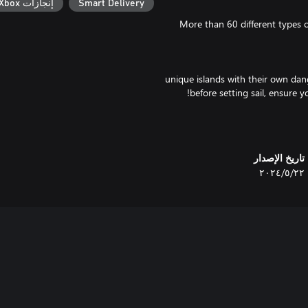
Smart Delivery
إنجازات Xbox
More than 60 different types o
10 unique islands with their own da
Hundreds of combinations of di
تاريخ الإصدار
٢٢‏/٥‏/٢٠٢٤
The lone wanderer will gladly 
ad