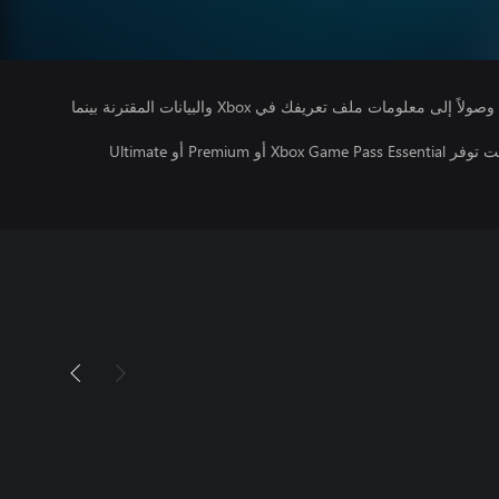
يتلقى ناشرو الألعاب التي تقوم بتشغيلها وصولاً إلى معلومات ملف تعريفك في Xbox والبيانات المقترنة بينما
تتطلب اللعبة متعددة اللاعبين عبر الإنترنت توفر Xbox Game Pass Essential أو Premium أو Ultimate