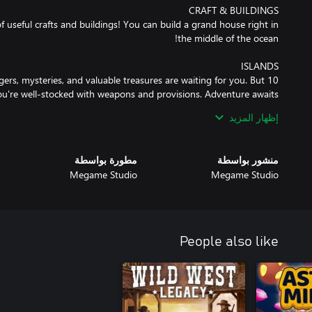
f useful crafts and buildings! You can build a grand house right in
ngers, mysteries, and valuable treasures are waiting for you. But
إظهار المزيد
fferent types of clothing and accessories will help you show your
منشور بواسطة
مطورة بواسطة
Megame Studio
Megame Studio
share with you interesting stories from his travels, give you useful
vice, and exchange your resources for blueprints of new buildings.
People also like