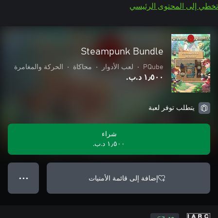
تخطي إلى المحتوى الرئيسي
Steampunk Bundle
PQube
•
لعب الأدوار
•
محاكاة
•
الحركة والمغامرة
١٫٥٠٠ د.ب.‏
يتطلب توفر لعبة
شراء
١٫٥٠٠ د.ب.‏
إضافة إلى قائمة الأمنيات
● ● ●