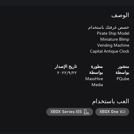
الوصف
Capital Antique Clock
منشور
مطورة
تاريخ الإصدار
٢٢‏/٩‏/٢٠٢٢
بواسطة
بواسطة
MassHive
PQube
Media
العب باستخدام
XBOX Series X|S
XBOX One