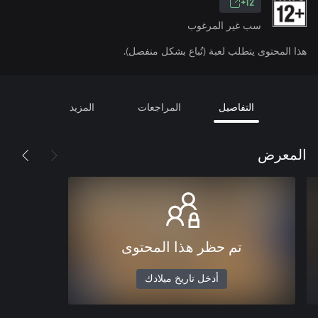
12+
سب غير المرغوب
هذا المحتوى يتطلب لعبة (تُباع بشكل منفصل).
التفاصيل
المراجعات
المزيد
المعرض
تم حظر هذا المحتوى
أدخل تاريخ ميلادك