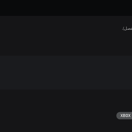
فصل).
XBOX 