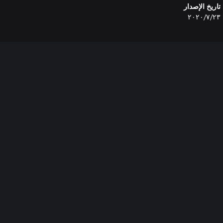
تاريخ الإصدار
٢٣‏/٧‏/٢٠٢٠