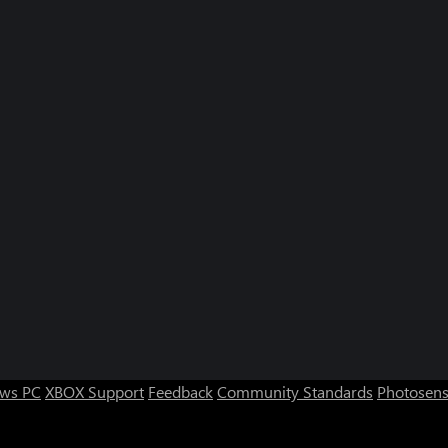
ws PC
XBOX Support
Feedback
Community Standards
Photosens