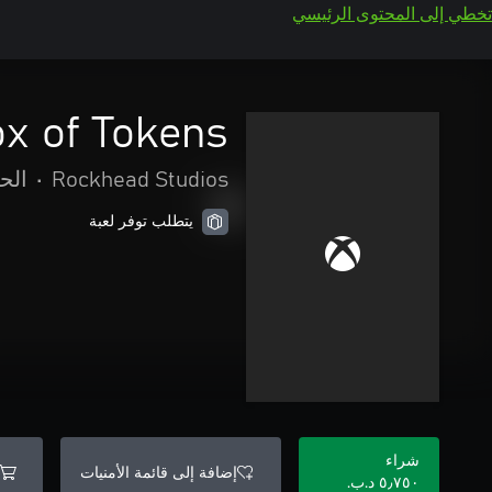
تخطي إلى المحتوى الرئيسي
ox of Tokens
Rockhead Studios
•
الح
يتطلب توفر لعبة
شراء
إضافة إلى قائمة الأمنيات
٥٫٧٥٠ د.ب.‏