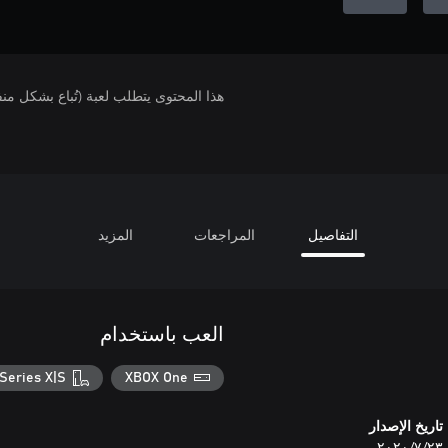
هذا المحتوى يتطلب لعبة (تُباع بشكل من
التفاصيل
المراجعات
المزيد
العب باستخدام
Series X|S
XBOX One
تاريخ الإصدار
٢٣‏/٧‏/٢٠٢٠