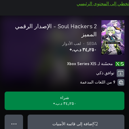
تخطي إلى المحتوى الرئيسي
Soul Hackers 2 - الإصدار الرقمي
المميز
SEGA
•
لعب الأدوار
٣٤٫٢٥٠ د.ب.‏+
محسّنة لـ Xbox Series X|S
توافق ذكي
9 من اللغات المدعمة
شراء
٣٤٫٢٥٠ د.ب.‏+
إضافة إلى قائمة الأمنيات
● ● ●