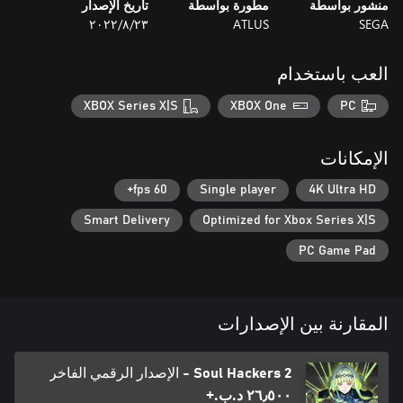
منشور بواسطة
مطورة بواسطة
تاريخ الإصدار
SEGA
ATLUS
٢٣‏/٨‏/٢٠٢٢
العب باستخدام
XBOX Series X|S
XBOX One
PC
الإمكانات
60 fps+
Single player
4K Ultra HD
Smart Delivery
Optimized for Xbox Series X|S
PC Game Pad
المقارنة بين الإصدارات
Soul Hackers 2 - الإصدار الرقمي الفاخر
٢٦٫٥٠٠ د.ب.‏+