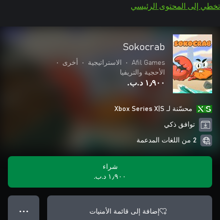
تخطي إلى المحتوى الرئيسي
Sokocrab
Afil Games
•
الاستراتيجية
•
أخرى
•
الأحجية والتريفيا
١٫٩٠٠ د.ب.‏
محسّنة لـ Xbox Series X|S
توافق ذكي
2 من اللغات المدعمة
شراء
١٫٩٠٠ د.ب.‏
إضافة إلى قائمة الأمنيات
● ● ●