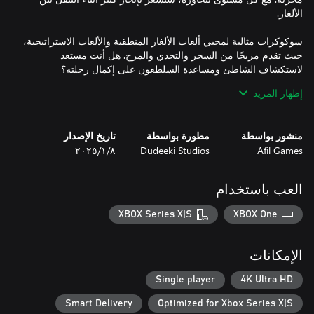
سوكوكراب مثالية لمحبي ألعاب الألغاز المنطقية والألعاب الاستراتيجية،
حيث تقدم مزيجًا من السحر والتحدي والمرح. هل أنت مستعد
إظهار المزيد
- لعبة بفن بيكسل وموضوع مرح
منشور بواسطة
مطورة بواسطة
تاريخ الإصدار
Afil Games
Dudeeki Studios
٨‏/١‏/٢٠٢٥
العب باستخدام
XBOX Series X|S
XBOX One
الإمكانات
Single player
4K Ultra HD
Smart Delivery
Optimized for Xbox Series X|S