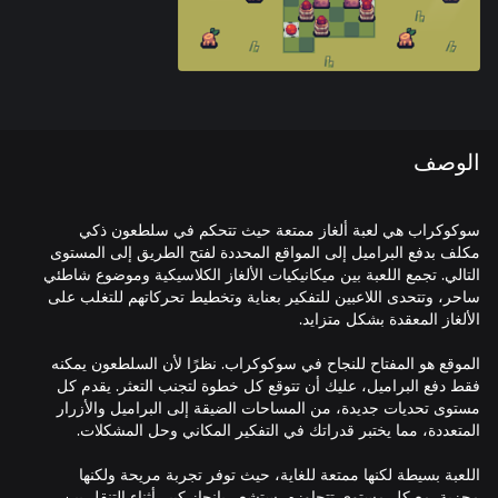
الوصف
سوكوكراب هي لعبة ألغاز ممتعة حيث تتحكم في سلطعون ذكي
مكلف بدفع البراميل إلى المواقع المحددة لفتح الطريق إلى المستوى
التالي. تجمع اللعبة بين ميكانيكيات الألغاز الكلاسيكية وموضوع شاطئي
ساحر، وتتحدى اللاعبين للتفكير بعناية وتخطيط تحركاتهم للتغلب على
الموقع هو المفتاح للنجاح في سوكوكراب. نظرًا لأن السلطعون يمكنه
فقط دفع البراميل، عليك أن تتوقع كل خطوة لتجنب التعثر. يقدم كل
مستوى تحديات جديدة، من المساحات الضيقة إلى البراميل والأزرار
اللعبة بسيطة لكنها ممتعة للغاية، حيث توفر تجربة مريحة ولكنها
مجزية. مع كل مستوى تتجاوزه، ستشعر بإنجاز كبير أثناء التنقل بين