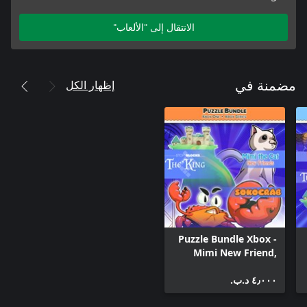
الانتقال إلى "الألعاب"
إظهار الكل
مضمنة في
Puzzle Bundle Xbox -
Mimi New Friend,
Sokocrab and
٤٫٠٠٠ د.ب.‏
StoryBlocks