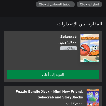
إنجازات Xbox
الحفظ السحابي لـ Xbox
المقارنة بين الإصدارات
Sokocrab
١٫٩٠٠ د.ب.‏
هذا الإصدار
العودة إلى أعلى
Puzzle Bundle Xbox - Mimi New Friend,
Sokocrab and StoryBlocks
٤٫٠٠٠ د.ب.‏