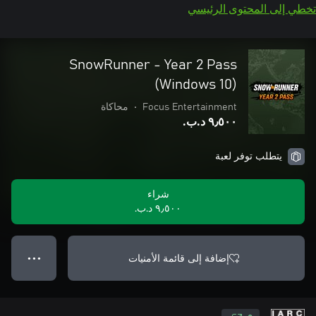
تخطي إلى المحتوى الرئيسي
SnowRunner - Year 2 Pass
(Windows 10)
Focus Entertainment
•
محاكاة
٩٫٥٠٠ د.ب.‏
يتطلب توفر لعبة
شراء
٩٫٥٠٠ د.ب.‏
إضافة إلى قائمة الأمنيات
● ● ●