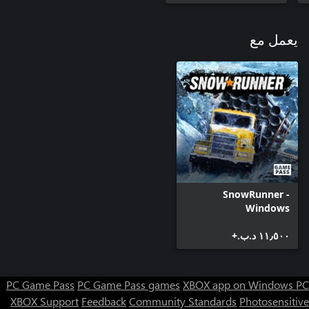
يعمل مع
SnowRunner -
Windows
١١٫٥٠٠ د.ب.‏+
PC Game Pass
PC Game Pass games
XBOX app on Windows PC
XBOX Support
Feedback
Community Standards
Photosensitive