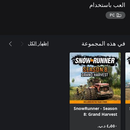
العب باستخدام
PC
إظهار الكل
في هذه المجموعة
SnowRunner - Season
8: Grand Harvest
(Windows)
٤٫٥٥٠ د.ب.‏