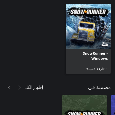
SnowRunner -
Windows
١١٫٥٠٠ د.ب.‏+
إظهار الكل
مضمنة في