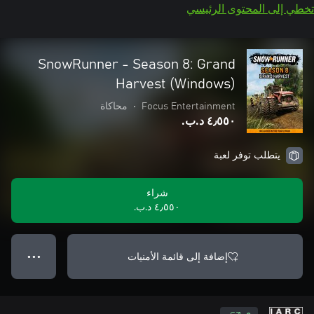
تخطي إلى المحتوى الرئيسي
SnowRunner - Season 8: Grand
Harvest (Windows)
Focus Entertainment
•
محاكاة
٤٫٥٥٠ د.ب.‏
يتطلب توفر لعبة
شراء
٤٫٥٥٠ د.ب.‏
إضافة إلى قائمة الأمنيات
● ● ●