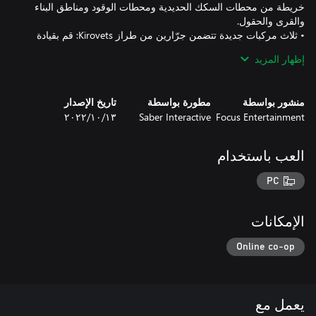
خريطة من محطات السكك الحديدية ومحطات الوقود ومناطق البناء
• ثلاث مركبات جديدة تتضمن جرّارين من طراز Kirovets: قم بقيادة
Step 39331 الملقب بـPike، وهي شاحنة سوفييتية كلاسيكية متينة،
إظهار المزيد
واحتفل بظهور Kirovets لأول مرة في SnowRunner مع K700، وهو
• هيئة حصرية لـ 39331 الملقب بـPike.
منشور بواسطة
مطورة بواسطة
تاريخ الإصدار
Focus Entertainment
Saber Interactive
١٣‏/١٠‏/٢٠٢٢
العب باستخدام
PC
الإمكانات
Online co-op
يعمل مع