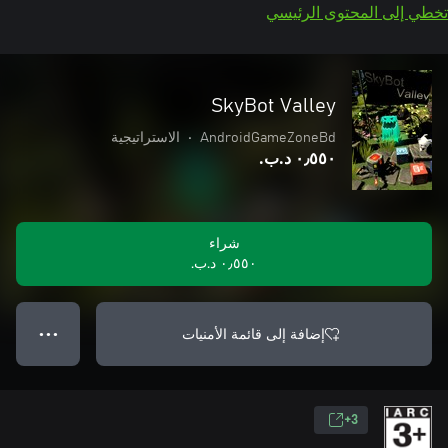
تخطي إلى المحتوى الرئيسي
SkyBot Valley
AndroidGameZoneBd
•
الاستراتيجية
٠٫٥٥٠ د.ب.‏
شراء
٠٫٥٥٠ د.ب.‏
إضافة إلى قائمة الأمنيات
● ● ●
3+