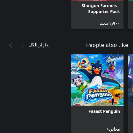
Shotgun Farmers -
Supporter Pack
١٫٩٠٠ د.ب.‏
إظهار الكل
People also like
Faaast Penguin
مجاني+