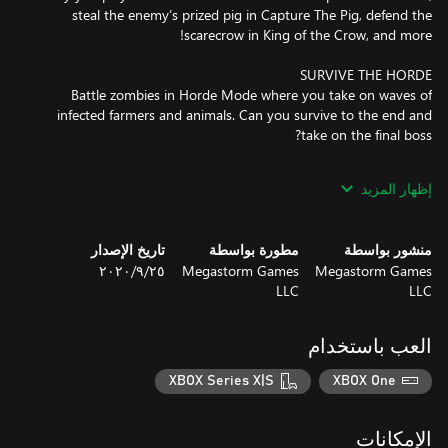
steal the enemy’s prized pig in Capture The Pig, defend the
Battle zombies in Horde Mode where you take on waves of
infected farmers and animals. Can you survive to the end and
إظهار المزيد
Level up your farmer and complete challenges to unlock over
200 cosmetics, including hats, shovel skins, costumes, and
منشور بواسطة
مطورة بواسطة
تاريخ الإصدار
Megastorm Games
Megastorm Games
٢٥‏/٩‏/٢٠٢٠
LLC
LLC
Play online with up to 10 players per match, in public lobbies and
private rooms. Take on AI bots in Practice Mode to sharpen your
farming skills offline or squad up with your friends and take on
العب باستخدام
XBOX Series X|S
XBOX One
Shotgun Farmers is updated regularly with new weapons, new
cosmetics, limited time game modes, and more new maps to
الإمكانات