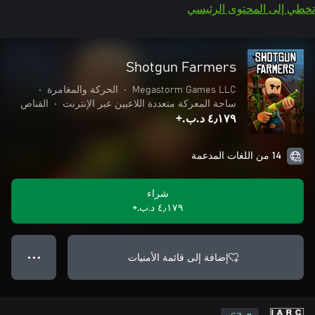
تخطي إلى المحتوى الرئيسي
Shotgun Farmers
Megastorm Games LLC
•
الحركة والمغامرة
•
ساحة المعركة متعددة اللاعبين عبر الإنترنت
•
القناص
٤٫١٧٩ د.ب.‏+
14 من اللغات المدعمة
شراء
٤٫١٧٩ د.ب.‏+
إضافة إلى قائمة الأمنيات
● ● ●