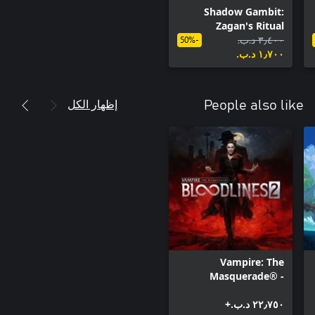
Shadow Gambit:
Zagan's Ritual
٣٫٤٠٠ د.ب.‏
-50%
١٫٧٠٠ د.ب.‏
إظهار الكل
People also like
Vampire: The
Masquerade® -
Bloodlines™ 2
٢٢٫٧٥٠ د.ب.‏+