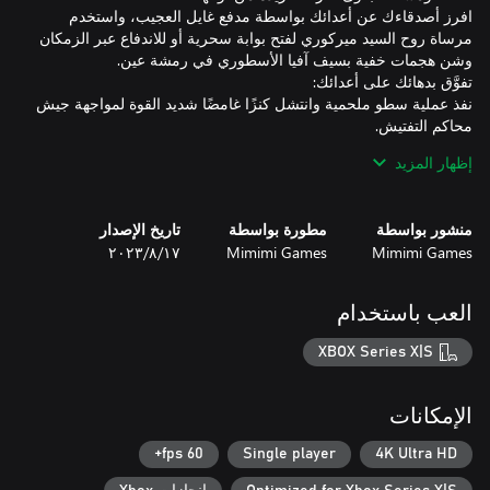
افرز أصدقاءك عن أعدائك بواسطة مدفع غايل العجيب، واستخدم
مرساة روح السيد ميركوري لفتح بوابة سحرية أو للاندفاع عبر الزمكان
نفذ عملية سطو ملحمية وانتشل كنزًا غامضًا شديد القوة لمواجهة جيش
إظهار المزيد
اجمع بذكاء بين مهارات طاقمك الخارقة لهزم مجموعة من الأعداء
منشور بواسطة
مطورة بواسطة
تاريخ الإصدار
Mimimi Games
Mimimi Games
١٧‏/٨‏/٢٠٢٣
انضم إلى سفينة الأشباح ريد مارلي ذات الروح الحية. وخطط لمغامرتك
التالية على سطحها أو رافق زملاءك في الطاقم بينما يستمتعون بحياتهم
العب باستخدام
تعرف على هؤلاء القراصنة الملاعين الأسطوريين في الكاريبي المفقود.
XBOX Series X|S
اكتشف قصص حياتهم من خلال مهام فردية، وتعرف على حقيقتهم وما
الإمكانات
من الأماكن الناضحة بسحر الأرواح اللعينة إلى الشواطئ الاستوائية
60 fps+
Single player
4K Ultra HD
وبلدات القراصنة النابضة بالحياة: كل جزيرة هي ساحة لعب فريدة