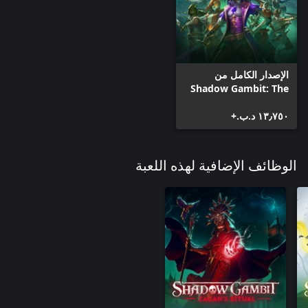
الإصدار الكامل من
Shadow Gambit: The
Cursed Crew
١٣٫٧٥٠ د.ب.‏+
الوظائف الإضافية لهذه اللعبة