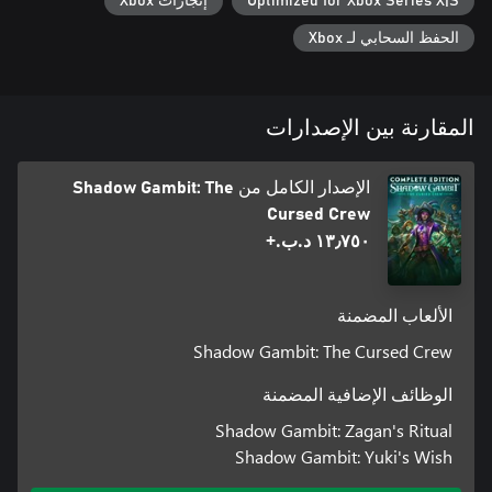
Optimized for Xbox Series X|S
إنجازات Xbox
الحفظ السحابي لـ Xbox
استخدم قدراتهم الفريدة لوضع استراتيجيات جديدة ضد قوى محاكم
حدد مسارك الخاص للدخول إلى كل جزيرة والخروج منها، واختر بين
المقارنة بين الإصدارات
الإصدار الكامل من Shadow Gambit: The
Cursed Crew
أوقف الزمن لمراجعة اختياراتك الاستراتيجية أو لوضع أفعال متتابعة
١٣٫٧٥٠ د.ب.‏+
غير أسلوبك وخططك حت
الألعاب المضمنة
Shadow Gambit: The Cursed Crew
الوظائف الإضافية المضمنة
Shadow Gambit: Zagan's Ritual
Shadow Gambit: Yuki's Wish