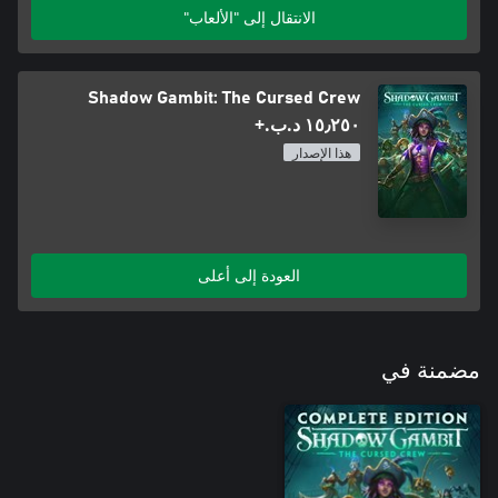
الانتقال إلى "الألعاب"
Shadow Gambit: The Cursed Crew
١٥٫٢٥٠ د.ب.‏+
هذا الإصدار
العودة إلى أعلى
مضمنة في