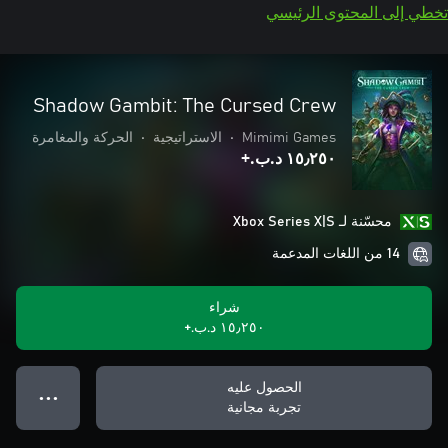
تخطي إلى المحتوى الرئيسي
Shadow Gambit: The Cursed Crew
Mimimi Games
•
الاستراتيجية
•
الحركة والمغامرة
١٥٫٢٥٠ د.ب.‏+
محسّنة لـ Xbox Series X|S
14 من اللغات المدعمة
شراء
١٥٫٢٥٠ د.ب.‏+
الحصول عليه
● ● ●
تجربة مجانية