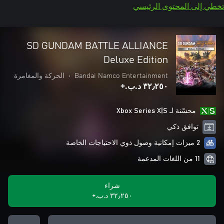
تخطي إلى المحتوى الرئيسي
SD GUNDAM BATTLE ALLIANCE
Deluxe Edition
Bandai Namco Entertainment
•
الحركة والمغامرة
٣٢٫٢٥٠ د.ب.‏+
محسّنة لـ Xbox Series X|S
توافق ذكي
2 ميزات إمكانية وصول ذوي الاحتياجات الخاصة
11 من اللغات المدعمة
شراء
٣٢٫٢٥٠ د.ب.‏+