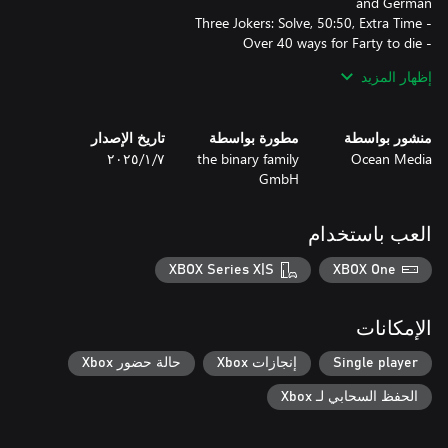
- Increase the difficulty level and unlock reward animations by
إظهار المزيد
- Track your highest scores in the Hall of Fame
منشور بواسطة
مطورة بواسطة
تاريخ الإصدار
Ocean Media
the binary family
٧‏/١‏/٢٠٢٥
GmbH
العب باستخدام
XBOX Series X|S
XBOX One
الإمكانات
Single player
إنجازات Xbox
حالة حضور Xbox
الحفظ السحابي لـ Xbox