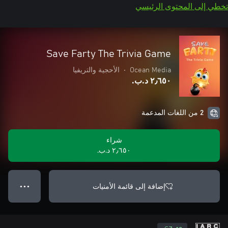
تخطي إلى المحتوى الرئيسي
Save Farty The Trivia Game
Ocean Media
•
الأحجية والتريفيا
٢٫٦٥٠ د.ب.‏
2 من اللغات المدعمة
شراء
٢٫٦٥٠ د.ب.‏
إضافة إلى قائمة الأمنيات
● ● ●