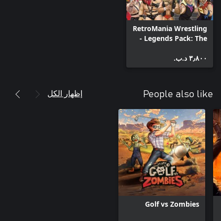
RetroMania Wrestling
- Legends Pack: The
Madness Returns
٣٫٨٠٠ د.ب.‏
إظهار الكل
People also like
Golf vs Zombies