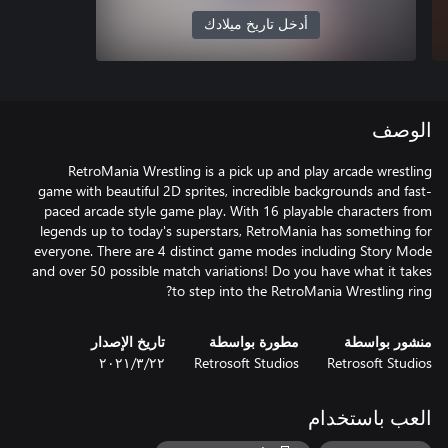
أدخل تاريخ ميلادك
الوصف
RetroMania Wrestling is a pick up and play arcade wrestling
game with beautiful 2D sprites, incredible backgrounds and fast-
paced arcade style game play. With 16 playable characters from
legends up to today's superstars, RetroMania has something for
everyone. There are 4 distinct game modes including Story Mode
and over 50 possible match variations! Do you have what it takes
to step into the RetroMania Wrestling ring?
منشور بواسطة
مطورة بواسطة
تاريخ الإصدار
Retrosoft Studios
Retrosoft Studios
٢٢‏/٣‏/٢٠٢١
العب باستخدام