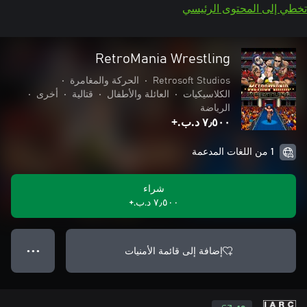
تخطي إلى المحتوى الرئيسي
RetroMania Wrestling
Retrosoft Studios
•
الحركة والمغامرة
•
الكلاسيكيات
•
العائلة والأطفال
•
قتالية
•
أخرى
•
الرياضة
٧٫٥٠٠ د.ب.‏+
1 من اللغات المدعمة
شراء
٧٫٥٠٠ د.ب.‏+
إضافة إلى قائمة الأمنيات
● ● ●