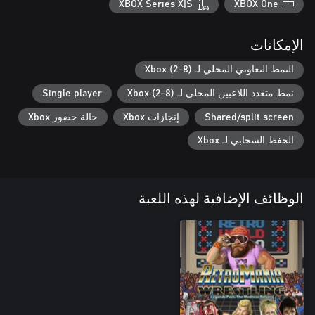
XBOX Series X|S
XBOX One
الإمكانات
النمط التعاوني المحلي لـ Xbox (2-8)
نمط متعدد اللاعبين المحلي لـ Xbox (2-8)
Single player
Shared/split screen
إنجازات Xbox
حالة حضور Xbox
الحفظ السحابي لـ Xbox
الوظائف الإضافية لهذه اللعبة