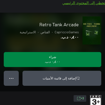
تخطي إلى المحتوى الرئيسي
Retro Tank Arcade
CapriccioGames
•
القناص
•
الاستراتيجية
٠٫٤٠٠ د.ب.‏
شراء
٠٫٤٠٠ د.ب.‏
إضافة إلى قائمة الأمنيات
● ● ●
3+