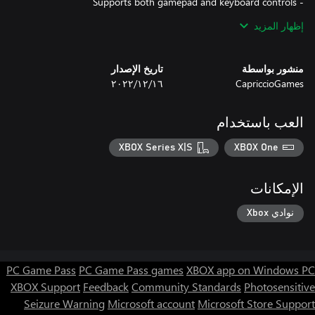
إظهار المزيد
Gear up, roll out, and dominate the battlefield—good luck,
commander!
منشور بواسطة
تاريخ الإصدار
CapriccioGames
١٦‏/١٢‏/٢٠٢٢
العب باستخدام
XBOX Series X|S
XBOX One
الإمكانات
نوادي Xbox
PC Game Pass
PC Game Pass games
XBOX app on Windows PC
XBOX Support
Feedback
Community Standards
Photosensitive
Seizure Warning
Microsoft account
Microsoft Store Support