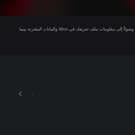
يتلقى ناشرو الألعاب التي تقوم بتشغيلها وصولاً إلى معلومات ملف تعريفك في Xbox والبيانات المقترنة بينما