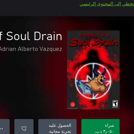
تخطي إلى المحتوى الرئيسي
f Soul Drain
Adrian Alberto Vazquez
شراء
الحصول عليه
● ●
٣٫٠٥٠ د.ب.‏
تجربة مجانية