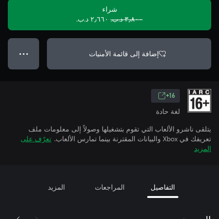
شراء
٣٫٨٠٠ د.ب.‏
٢٫٦٦٠ د.ب.‏
إضافة إلى قائمة الأمنيات
● ● ●
16+
لغة حادة
يتلقى ناشرو الألعاب التي تقوم بتشغيلها وصولاً إلى معلومات ملف
تعريفك في Xbox والبيانات المقترنة بينما تمارس الألعاب.
تعرّف على
المزيد
التفاصيل
المراجعات
المزيد