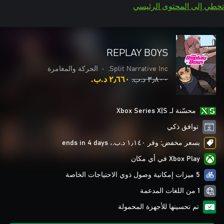
تخطي إلى المحتوى الرئيسي
REPLAY BOYS
Split Narrative Inc.
•
الحركة والمغامرة
٣٫٨٠٠ د.ب.‏
٢٫٦٦٠ د.ب.‏
محسّنة لـ Xbox Series X|S
توافق ذكي
بسعر مخفض: وفر ١٫١٤٠ د.ب.‏، ends in 4 days
Xbox Play في أي مكان
5 ميزات إمكانية وصول ذوي الاحتياجات الخاصة
1 من اللغات المدعمة
تم تحسينها للأجهزة المحمولة