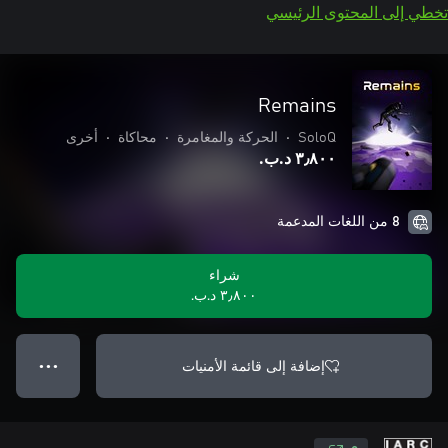
تخطي إلى المحتوى الرئيسي
Remains
SoloQ
•
الحركة والمغامرة
•
محاكاة
•
أخرى
٣٫٨٠٠ د.ب.‏
8 من اللغات المدعمة
شراء
٣٫٨٠٠ د.ب.‏
إضافة إلى قائمة الأمنيات
● ● ●