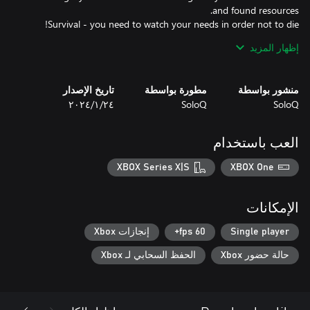
إظهار المزيد
Manufacturing - create mechanisms for the production of your
Research - search the area to find new resources, but don't fly
منشور بواسطة
مطورة بواسطة
تاريخ الإصدار
too far.
SoloQ
SoloQ
٢٤‏/١‏/٢٠٢٤
العب باستخدام
XBOX Series X|S
XBOX One
الإمكانات
Single player
60 fps+
إنجازات Xbox
حالة حضور Xbox
الحفظ السحابي لـ Xbox