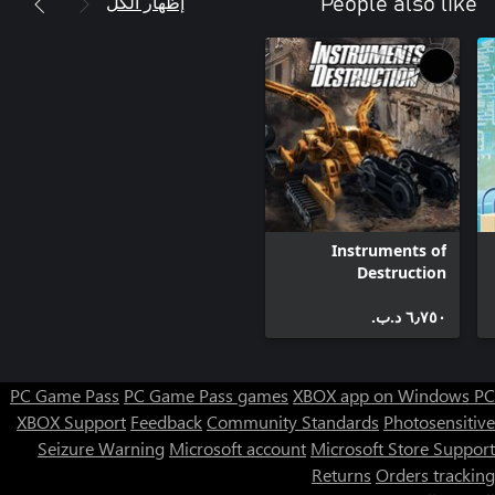
إظهار الكل
People also like
Instruments of
Destruction
٦٫٧٥٠ د.ب.‏
PC Game Pass
PC Game Pass games
XBOX app on Windows PC
XBOX Support
Feedback
Community Standards
Photosensitive
Seizure Warning
Microsoft account
Microsoft Store Support
Returns
Orders tracking