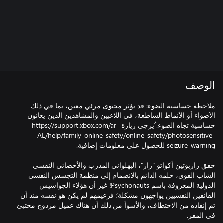
الوصف
ملاحظة حساسية الضوء: قد يؤثر محتوى مرئي معين، بما في ذلك
الأضواء أو الأنماط الساطعة، في اللاعبين والمشاهدين الذين يعانون
حساسية تجاه الضوء. ُيرجى زيارة https://support.xbox.com/ar-
AE/help/family-online-safety/online-safety/photosensitive-
حقق رازبوتين أكواتو "راز"، البهلواني المدرب والأخصائي النفسي
الشاب القوي، حلمه الدائم بالانضمام إلى منظمة التجسس النفسي
الدولية المعروفة باسم Psychonauts! غير أن هؤلاء الجواسيس
الفائقين النفسيين يواجهون مشكلة؛ فزعيمهم لم يكن هو نفسه منذ أن
تم إنقاذه من الاختطاف، والأسوأ من ذلك أن هناك عميل مزدوج مختبئ