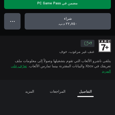
مضمن في PC Game Pass
شراء
● ● ●
٢٢٫٧٥٠ د.ب.‏
7+
عنف غير مرغوب، خوف
يتلقى ناشرو الألعاب التي تقوم بتشغيلها وصولاً إلى معلومات ملف
تعريفك في Xbox والبيانات المقترنة بينما تمارس الألعاب.
تعرّف على
المزيد
التفاصيل
المراجعات
المزيد