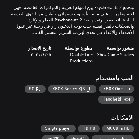
وتجمع Psychonauts 2 بين المهام الغريبة والمؤامرات الغامضة، فهي
لعبة مغامرات على منصة بأسلوب سينمائي وأطنان من القوى النفسية
القابلة للتخصيص. وتقدم لعبة Psychonauts 2 الخطر والإثارة
والضحكات بالقدر نفسه حيث يوجه اللاعبون راز في رحلة عبر عقول
الأصدقاء والأعداء في تحدي لهزيمة الشرير النفسي القاتل.
منشور بواسطة
مطورة بواسطة
تاريخ الإصدار
Xbox Game Studios
Double Fine
٢٥‏/٨‏/٢٠٢١
Productions
العب باستخدام
PC
XBOX Series X|S
XBOX One
Handheld
الإمكانات
Single player
HDR10
4K Ultra HD