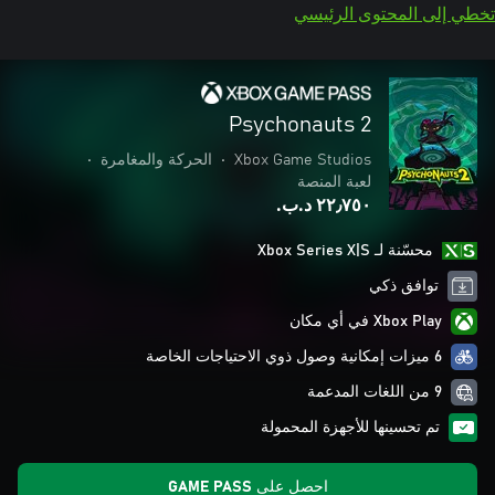
تخطي إلى المحتوى الرئيسي
Psychonauts 2
Xbox Game Studios
•
الحركة والمغامرة
•
لعبة المنصة
٢٢٫٧٥٠ د.ب.‏
محسّنة لـ Xbox Series X|S
توافق ذكي
Xbox Play في أي مكان
6 ميزات إمكانية وصول ذوي الاحتياجات الخاصة
9 من اللغات المدعمة
تم تحسينها للأجهزة المحمولة
احصل على GAME PASS