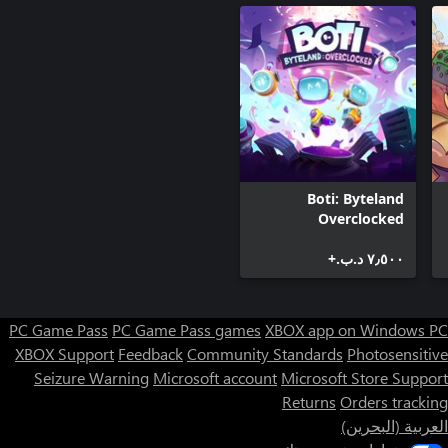
Boti: Byteland
Overclocked
٧٫٥٠٠ د.ب.‏+
PC Game Pass
PC Game Pass games
XBOX app on Windows PC
XBOX Support
Feedback
Community Standards
Photosensitive
Seizure Warning
Microsoft account
Microsoft Store Support
Returns
Orders tracking
العربية (البحرين)