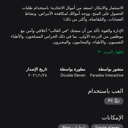
الاستثمار والابتكار: استفد من أموال الاتحادية؛ باستخدام طلبات
الحصول على المنح، ووجه أموالك لمكافحة الأمراض، ونشاط
الإدارة والقوة: تأكد من أن سجنك *في الغالب* أخلاقي وآمن مع
موظفين من الدرجة الأولى، بما في ذلك الحراس المسلحون، والأطباء
إظهار المزيد
الاحتجاز حسب التصميم: يتطلب التاريخ الإجرامي لكل سجين برامج
منشور بواسطة
مطورة بواسطة
تاريخ الإصدار
التأمين والمواجهة: جرّب عملية هروب محفوفة بالمخاطر من السجن
Paradox Interactive
Double Eleven
٢٨‏/١‏/٢٠٢١
مشدد الحراسة الخاص بك من خلال وضع الهروب، أو جرب الوضع عبر
الإنترنت لاختبار واحد من 12000 سجن أنشأه اللاعبون. وسِّع
إمبراطوريتك بلا حدود من خلال وضع الجُحر.
العب باستخدام
PC
الإمكانات
Single player
إنجازات Xbox