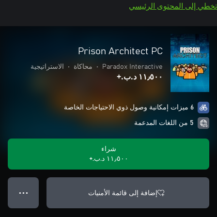
تخطي إلى المحتوى الرئيسي
Prison Architect PC
Paradox Interactive
•
محاكاة
•
الاستراتيجية
١١٫٥٠٠ د.ب.‏+
6 ميزات إمكانية وصول ذوي الاحتياجات الخاصة
5 من اللغات المدعمة
شراء
١١٫٥٠٠ د.ب.‏+
إضافة إلى قائمة الأمنيات
● ● ●