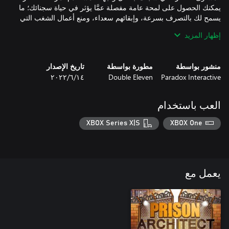
يمكنك الحصول على لمحة عامة مفصلة عمَّا يؤثر في حياة سجنائك؛ ما
يسمح لك بالتصرف بسرعة، وإبقائهم سعداء، ومنع أعمال الشغب التي
إظهار المزيد
الإصلاح والإفراج: يمكن لأعضاء العصابة الآن ترك فريقهم. ساعدهم
منشور بواسطة
مطورة بواسطة
تاريخ الإصدار
على التعافي؛ عن طريق إزالة وشومهم، وتسجيلهم في برنامج إعادة
Paradox Interactive
Double Eleven
١٤‏/٦‏/٢٠٢٢
العب باستخدام
غُرف جديدة: استخدم غرفة إزالة الوشم لإزالة وشوم العصابات، أو
اجعل أفراد العصابة يتدربون في غرفة نادي القتال؛ لتحويل طاقتهم
XBOX Series X|S
XBOX One
الحراس الفاسدون: قد تجبر العصابات الحراس على تهريب الممنوعات،
أو قبول الرشاوى. يمكنك إجراء فحص أمني للحراس أثناء عملية
يعمل مع
التعيين (الروتينية)، وكذلك تعيين مخبريين سريين للتعرف على الحراس
المنقلبين.