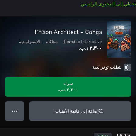
تخطي إلى المحتوى الرئيسي
Prison Architect - Gangs
Paradox Interactive
•
محاكاة
•
الاستراتيجية
٢٫٣٠٠ د.ب.‏
يتطلب توفر لعبة
شراء
٢٫٣٠٠ د.ب.‏
إضافة إلى قائمة الأمنيات
● ● ●