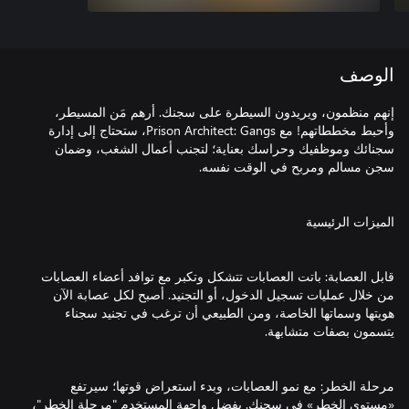
الوصف
إنهم منظمون، ويريدون السيطرة على سجنك. أرهم مَن المسيطر،
وأحبط مخططاتهم! مع Prison Architect: Gangs، ستحتاج إلى إدارة
سجنائك وموظفيك وحراسك بعناية؛ لتجنب أعمال الشغب، وضمان
قابل العصابة: باتت العصابات تتشكل وتكبر مع توافد أعضاء العصابات
من خلال عمليات تسجيل الدخول، أو التجنيد. أصبح لكل عصابة الآن
هويتها وسماتها الخاصة، ومن الطبيعي أن ترغب في تجنيد سجناء
مرحلة الخطر: مع نمو العصابات، وبدء استعراض قوتها؛ سيرتفع
«مستوى الخطر» في سجنك. بفضل واجهة المستخدم "مرحلة الخطر"،