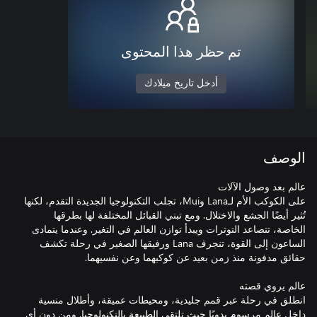
تم حظر هذا المحتوى
أدخل تاريخ ميلادك
الوصف
على الكوكب الأم لـLana وMui، تجلب التكنولوجيا الجديدة التقدم، لكنها
تُثير أيضًا الجشع والاختلال. ومع تبني القبائل المختلفة لها بطرقها
الخاصة، تتصاعد التوترات ويبدأ توازن العالم في التغير. وعندما يتمادى
الساعون إلى القوة، تنجرف Lana ورفيقها الصغير في رحلة تكشف
انطلق في رحلة عبر قمم جليدية، ومحيطات عميقة، وأطلال منسية
داخل عالم مرسوم يدويًا حيث تلتقي الطبيعة بالتكنولوجيا. ومن دون أي