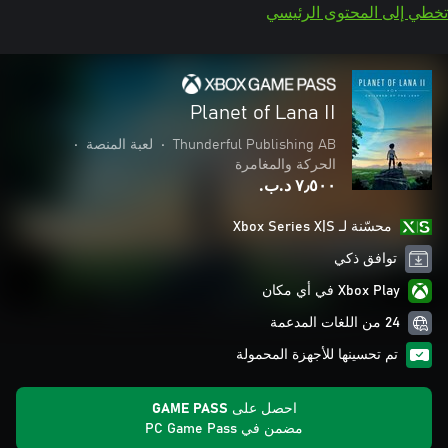
تخطي إلى المحتوى الرئيسي
Planet of Lana II
Thunderful Publishing AB
•
لعبة المنصة
•
الحركة والمغامرة
٧٫٥٠٠ د.ب.‏
محسّنة لـ Xbox Series X|S
توافق ذكي
Xbox Play في أي مكان
24 من اللغات المدعمة
تم تحسينها للأجهزة المحمولة
احصل على GAME PASS
مضمن في PC Game Pass