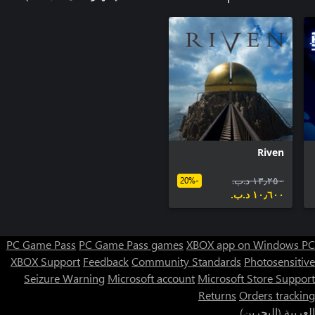
Riven
١٣٫٢٥٠ د.ب.‏
-20%
١٠٫٦٠٠ د.ب.‏
PC Game Pass
PC Game Pass games
XBOX app on Windows PC
XBOX Support
Feedback
Community Standards
Photosensitive
Seizure Warning
Microsoft account
Microsoft Store Support
Returns
Orders tracking
العربية (البحرين)