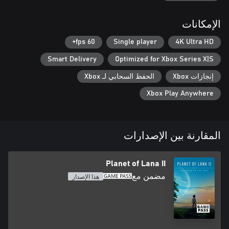
الإمكانات
ترحب Planet of Lana II باللاعبين الجدد، بينما تقدم رحلة أعمق
للعائدين، بقصة حميمة عن التواصل والصمود وحماية ما لا يزال مهمًا
60 fps+
Single player
4K Ultra HD
Smart Delivery
Optimized for Xbox Series X|S
إنجازات Xbox
الحفظ السحابي لـ Xbox
Xbox Play Anywhere
تجربة تقودها القصة تمزج بين الاستكشاف، والألغاز البيئية، والأجواء
المقارنة بين الإصدارات
Planet of Lana II
استكشف كوكبًا مصممًا بشكل جميل حيث تتصادم الطبيعة مع
مضمن مع
هذا الإصدار
قُد Lana الأكبر سنًا والأكثر رشاقة من خلال القفز على الجدران، وتنقل