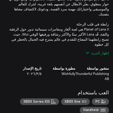
حوار منطوق، يعبّر الأبطال عن أنفسهم بلغة غريبة، لتترك للعالم
والموسيقى واختياراتك مهمة سرد القصة، ودعوتك لاكتشاف معناها
Planet of Lana II هي لعبة ألغاز ومغامرات سينمائية تدور حول الرفقة
والثقة. قُد Lana الأكبر سنًا والأكثر رشاقة ورفيقها الوفي Mui، حيث
تصبح رابطتهما المفتاح للتقدم في عالم يمتزج فيه الجمال بالخطر في
إظهار المزيد
تندمج الألغاز بسلاسة في العالم، مكافِئة الانتباه وحسن التوقيت
والتعاون بدلًا من المنطق المعقد. استخدم رشاقة Lana الموسعة، من
منشور بواسطة
مطورة بواسطة
تاريخ الإصدار
القفز على الجدران إلى الحركة السلسة والزخم، لشق طريقك عبر
Thunderful Publishing
Wishfully
٥‏/٣‏/٢٠٢٦
AB
خلال رحلة Lana وMui، تكشف الاكتشافات الجديدة تاريخ كوكبهما
العب باستخدام
وحقيقة أصول Mui. تتحول رحلتهما إلى حكاية حميمة عن التعايش
والمسؤولية وثمن التقدم، مدفوعة بموسيقى أوركسترالية مؤثرة تضفي
XBOX Series X|S
XBOX One
PC
عمقًا على اللحظات الهادئة والاكتشافات الجريئة وكل منعطف نفسي
Handheld