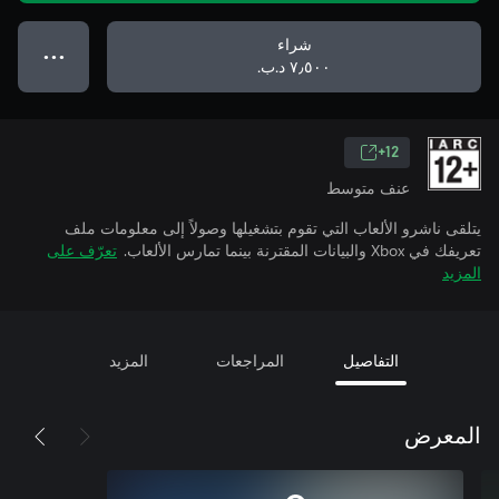
شراء
● ● ●
٧٫٥٠٠ د.ب.‏
12+
عنف متوسط
يتلقى ناشرو الألعاب التي تقوم بتشغيلها وصولاً إلى معلومات ملف
تعريفك في Xbox والبيانات المقترنة بينما تمارس الألعاب.
تعرّف على
المزيد
التفاصيل
المراجعات
المزيد
المعرض