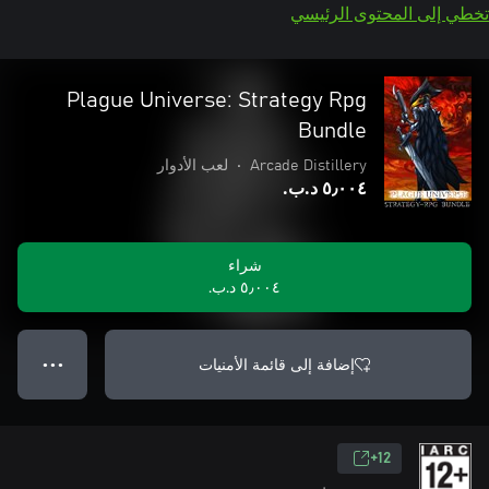
تخطي إلى المحتوى الرئيسي
Plague Universe: Strategy Rpg
Bundle
Arcade Distillery
•
لعب الأدوار
٥٫٠٠٤ د.ب.‏
شراء
٥٫٠٠٤ د.ب.‏
إضافة إلى قائمة الأمنيات
● ● ●
12+