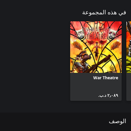
في هذه المجموعة
War Theatre
٢٫٠٨٩ د.ب.‏
الوصف