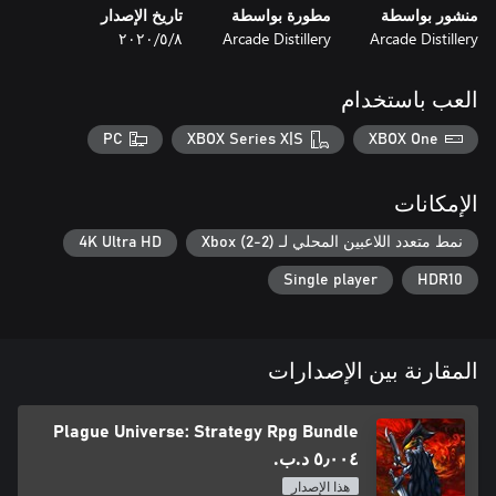
منشور بواسطة
مطورة بواسطة
تاريخ الإصدار
Arcade Distillery
Arcade Distillery
٨‏/٥‏/٢٠٢٠
العب باستخدام
War has come to Kasalli. As endless conflict rages, seven warriors
PC
XBOX Series X|S
XBOX One
discover an ancient power that promises mastery over any
battlefield. Choose from seven specialized heroes and take to
battle in a continent ravaged by ceaseless war. Complete quests
الإمكانات
to earn perks and unlock deeper customization options to refine
your strategy and dominate opponents.
نمط متعدد اللاعبين المحلي لـ Xbox (2-2)
4K Ultra HD
Single player
HDR10
المقارنة بين الإصدارات
Plague Universe: Strategy Rpg Bundle
٥٫٠٠٤ د.ب.‏
هذا الإصدار